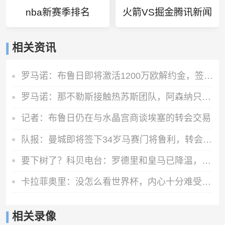
nba新赛季排名
火箭VS掘金腾讯新闻
相关资讯
罗马诺：布鲁日即将激活1200万欧解约金，签下马略卡前锋比尔希利
罗马诺：那不勒斯接触热苏斯团队，阿森纳只接受永久转会
记者：布鲁日仍在与水晶宫商谈埃塞的转会交易
队报：曼城即将签下34岁马赛门将鲁利，转会费350万欧元
要下树了？科贝电台：罗德里和皇马已降温，巴萨和他达成个人协议
卡拉菲奥里：没怎么看世界杯，内心十分难受，我会把情绪化为动力
相关录像