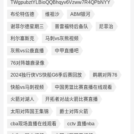
TWgpubztYLBioQQBhqyv6Vzww7R4QPbNYY
布伦特伍德
维祖沙
ABM银河
谢菲尔德星期三
普雷福特后备队
尼菲治
利尔塞斯克
马刺vs灰熊视频
灰熊vs公鹿直播
中甲直播吧
76对阵雄鹿录像
2024独行侠VS快船G6季后赛回放
鹈鹕对阵76
快船vs马刺视频
中国男篮比赛直播在线观看
火箭对湖人
开拓者对战火箭比赛直播
太阳对阵国王集锦
爵士对阵火箭
cba现场直播在线观看
cctv 直播nba