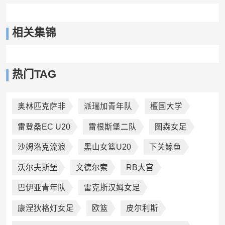
相关集锦
热门TAG
奥林匹克萨非
派瑞加青年队
檀国大学
雷登桑EC U20
雷根斯堡二队
图森女足
沙姆洛克流浪
黑山女篮U20
下关鲸鱼
沃尔夫斯堡
文德尔索
RB大宫
巴伊亚青年队
雷克斯汉姆女足
康涅狄格灯女足
欧篮
皮尔利斯