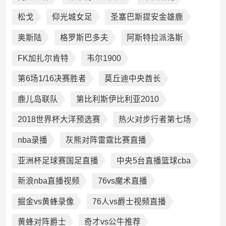
松戈
仰光城女足
圣塞巴斯提安金雄鹿
奥斯陆
格罗斯巴多夫
阿斯特拉派洛斯
FK加扎尔肯特
韦尔1900
第6场1/16决赛胜者
莫丘迪中央酋长
鹿儿岛联队
第比利斯伊比利亚2010
2018世界杯大洋预选赛
热火对步行者第七场
nba录播
灰熊对阵雷霆比赛直播
亚洲杯足球赛国足直播
中央5台直播篮球cba
新浪nba直播视频
76vs魔术直播
掘金vs黄蜂录像
76人vs爵士视频直播
黄蜂对阵爵士
奇才vs公牛推荐