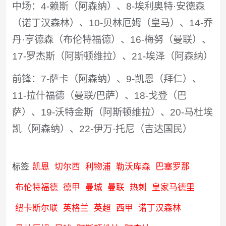
中场：4-赖斯（阿森纳）、8-埃利奥特·安德森
（诺丁汉森林）、10-贝林厄姆（皇马）、14-乔
丹·亨德森（布伦特福德）、16-梅努（曼联）、
17-罗杰斯（阿斯顿维拉）、21-埃泽（阿森纳）
前锋：7-萨卡（阿森纳）、9-凯恩（拜仁）、
11-拉什福德（曼联/巴萨）、18-戈登（巴
萨）、19-沃特金斯（阿斯顿维拉）、20-马杜埃
凯（阿森纳）、22-伊万·托尼（吉达国民）
标签
凯恩
切尔西
利物浦
勒沃库森
巴塞罗那
布伦特福德
德甲
曼城
曼联
热刺
皇家马德里
纽卡斯尔联
英格兰
英超
西甲
诺丁汉森林