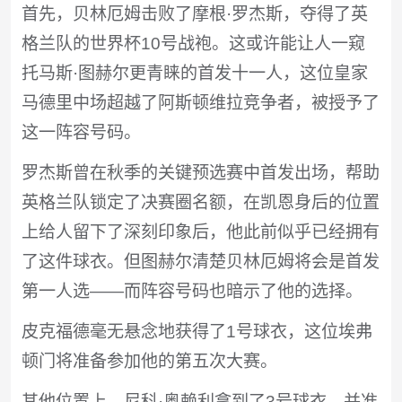
首先，贝林厄姆击败了摩根·罗杰斯，夺得了英
格兰队的世界杯10号战袍。这或许能让人一窥
托马斯·图赫尔更青睐的首发十一人，这位皇家
马德里中场超越了阿斯顿维拉竞争者，被授予了
这一阵容号码。
罗杰斯曾在秋季的关键预选赛中首发出场，帮助
英格兰队锁定了决赛圈名额，在凯恩身后的位置
上给人留下了深刻印象后，他此前似乎已经拥有
了这件球衣。但图赫尔清楚贝林厄姆将会是首发
第一人选——而阵容号码也暗示了他的选择。
皮克福德毫无悬念地获得了1号球衣，这位埃弗
顿门将准备参加他的第五次大赛。
其他位置上，尼科·奥赖利拿到了3号球衣，并准