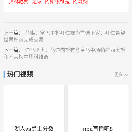
贝林厄姆
足球
阿斯顿维拉
阿森纳
上一篇：
荷媒：塞巴里将拜仁视为首选下家，拜仁希望
世界杯前完成交易
下一篇：
迪马济奥：乌迪内斯有意皇马中场帕拉西奥斯
和不莱梅中场科维奇
热门视频
更多 >>
湖人vs勇士分数
nba直播吧8