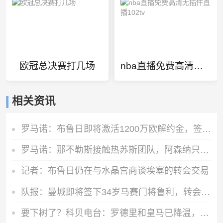
欧冠总决赛打几场
nba直播免费高清无插件直播102tv
相关资讯
罗马诺：布鲁日即将激活1200万欧解约金，签下马略卡前锋比尔希利
罗马诺：那不勒斯接触热苏斯团队，阿森纳只接受永久转会
记者：布鲁日仍在与水晶宫商谈埃塞的转会交易
队报：曼城即将签下34岁马赛门将鲁利，转会费350万欧元
要下树了？科贝电台：罗德里和皇马已降温，巴萨和他达成个人协议