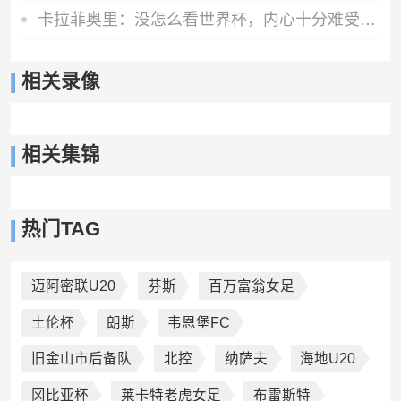
卡拉菲奥里：没怎么看世界杯，内心十分难受，我会把情绪化为动力
相关录像
相关集锦
热门TAG
迈阿密联U20
芬斯
百万富翁女足
土伦杯
朗斯
韦恩堡FC
旧金山市后备队
北控
纳萨夫
海地U20
冈比亚杯
莱卡特老虎女足
布雷斯特