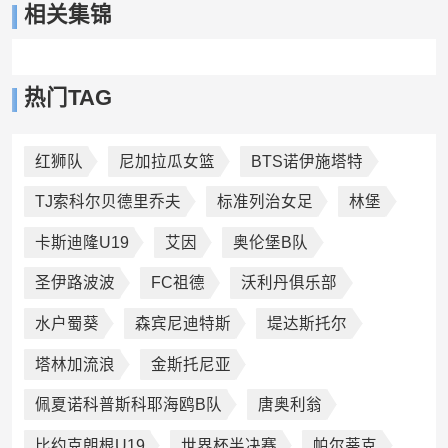
相关集锦
热门TAG
红狮队
尼加拉瓜女篮
BTS诺伊施塔特
TJ索科尔贝德里乔夫
标准列治女足
林堡
卡斯迪隆U19
艾因
奥伦堡B队
圣伊路波波
FC祖德
沃利丹俱乐部
水户蜀葵
森宾尼迪特斯
堤达斯托尔
塔林加流浪
金斯托尼亚
佩夏诺科普斯科耶海鸥B队
唐奥利翁
比约克朗根U19
世界杯半决赛
帕尔蒂克