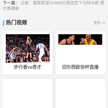
下一篇：
记者：曼联希望以4500万英镑签下马特乌斯·费
尔南德斯
热门视频
更多 >>
步行者vs奇才
切尔西欧协杯直播