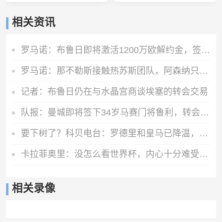
相关资讯
罗马诺：布鲁日即将激活1200万欧解约金，签下马略卡前锋比尔希利
罗马诺：那不勒斯接触热苏斯团队，阿森纳只接受永久转会
记者：布鲁日仍在与水晶宫商谈埃塞的转会交易
队报：曼城即将签下34岁马赛门将鲁利，转会费350万欧元
要下树了？科贝电台：罗德里和皇马已降温，巴萨和他达成个人协议
卡拉菲奥里：没怎么看世界杯，内心十分难受，我会把情绪化为动力
相关录像