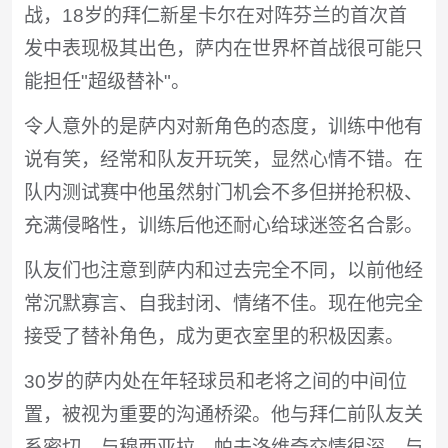
战，18岁的拜仁新星卡尔在对阵芬兰的首次首
发中表现极其出色，萨内在世界杯首战很可能只
能担任"超级替补"。
令人意外的是萨内对新角色的态度，训练中他有
说有笑，经常和队友开玩笑，显然心情不错。在
队内测试赛中他虽然射门机会不多但拼抢积极、
充满侵略性，训练后他还耐心给球迷签名合影。
队友们也注意到萨内和过去完全不同，以前他经
常沉默寡言、自我封闭、情绪不佳。现在他完全
接受了替补角色，成为更衣室里的积极因素。
30岁的萨内处在年轻球员和老将之间的中间位
置，被视为重要的沟通桥梁。他与拜仁前队友关
系密切，与穆西亚拉、帕夫洛维奇交情很深，与