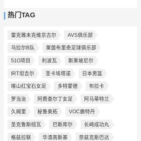
热门TAG
雷克雅未克维京古尔
AVS俱乐部
乌拉尔B队
莱茵布里奇足球俱乐部
51O项目
利波瓦
斯莱坡尼尔
IRT坦吉尔
圣卡埃塔诺
日本男篮
喀山红宝石女足
多特蒙德
布拉卡
罗当治
阿费查尔丁女足
阿马蒂特兰
久姆里
秘鲁奥拓
VOC鹿特丹
圣克鲁斯纽瓦
巴斯库尔
长崎成功丸
格兹拉联
华渣高斯基
奈兹克斯巴达