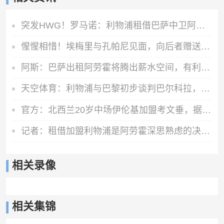
突发HWG！罗马诺：利物浦租借巴萨中卫阿劳霍达口头协议
惺惺相惜！埃梅里与孔帕尼见面，向后者赠送礼物
阿斯：巴萨出租阿劳霍将腾出薪水空间，有利于接下来引进罗德里
天空体育：利物浦与巴黎初步谈判巴尔科拉，但估值存在巨大差距
官方：北西兰20岁中场伊伦基加盟考文垂，据悉转会费3000万欧
记者：租借加盟利物浦是阿劳霍深思熟虑的决定，红军承担全部工资
相关录像
相关集锦