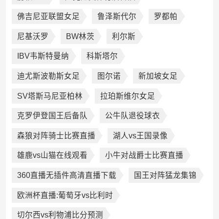
佛吉尼亚联盟女足
鲁泽斯代尔
罗都帕
尼基沃罗
BW林茨
利尔斯
IBV韦斯特曼纳
科斯塔尔
迪尤斯波勒斯女足
图尔诺
新加坡女足
SV塔斯马尼亚柏林
拉珀斯维尔女足
克罗伊登国王后备队
公牛队退役球衣
森狼对阵骑士比赛直播
湖人vs王国录像
雄鹿vs山猫在线观看
小牛对战爵士比赛直播
360直播无插件高清直播下载
国王对阵猛龙集锦
欧洲杯直播:葡萄牙vs比利时
切尔西vs利物浦比分预测