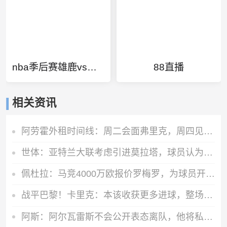
nba季后赛雄鹿vs热火g3
88直播
相关资讯
阿劳霍外租时间线：周二会面弗里克，周四见利物浦，周五晚间敲定
世体：亚特兰大联考虑引进莫拉塔，球员认为自己还能留在顶级联赛
佩杜拉：马竞4000万欧报价罗梅罗，为球员开出超600万欧年薪
战平巴黎！卡里克：本该收获更多进球，整场闪光点很多，我很欣慰
阿斯：阿尔瓦雷斯不会公开表态离队，他将私下与西蒙尼和马竞沟通