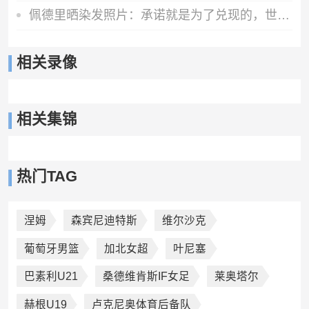
佩德里晒染发照片：承诺就是为了兑现的，世界杯冠军=金发佩德里
相关录像
相关集锦
热门TAG
涅姆
森宾尼迪特斯
维尔沙克
葡萄牙男篮
加北女超
叶尼塞
巴素利U21
桑德维肯斯IF女足
莱奥塔尔
赫根U19
卢克尼奥体育后备队