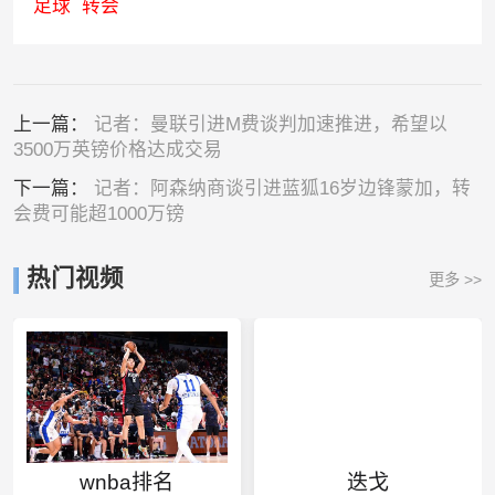
足球
转会
上一篇：
记者：曼联引进M费谈判加速推进，希望以
3500万英镑价格达成交易
下一篇：
记者：阿森纳商谈引进蓝狐16岁边锋蒙加，转
会费可能超1000万镑
热门视频
更多 >>
wnba排名
迭戈