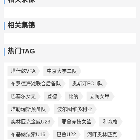
相关集锦
热门TAG
塔什乾VFA
中京大学二队
布罗德海滩联合后备队
奥斯汀FC II队
巴塞尔女足
登德
比纳
立陶女甲
塔勒瑞斯预备队
波尔图维多利亚
奥林匹克金威U23
耶鲁竞技女篮
利森格
布基納法索U16
巴鲁U22
河畔奥林匹克