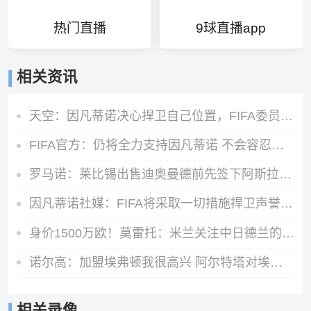
热门直播
9球直播app
相关资讯
天空：因凡蒂诺决心捍卫自己位置，FIFA委员会公开致信表达支持
FIFA官方：仍将全力支持因凡蒂诺 不会容忍外界对FIFA诚信的攻击
罗马诺：莱比锡出售迪奥曼德前先签下阿斯拉尼，之后才会放他体检
因凡蒂诺社媒：FIFA将采取一切措施捍卫声誉，继续支持足球的发展
身价1500万欧！莫雷托：米兰关注中日德兰的智利前锋奥索里奥
诺尔高：加盟埃弗顿我很高兴 阿尔特塔对埃弗顿、莫耶斯充满赞美
相关录像