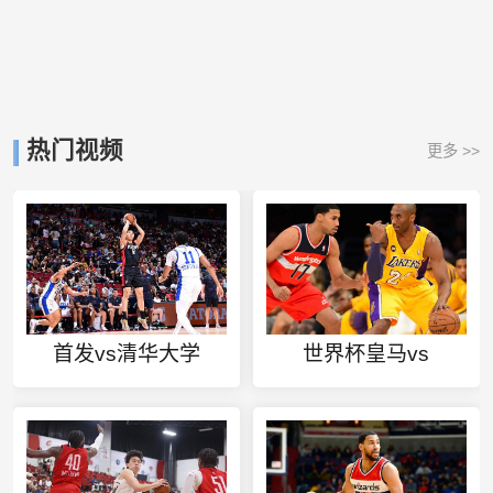
热门视频
更多 >>
首发vs清华大学
世界杯皇马vs