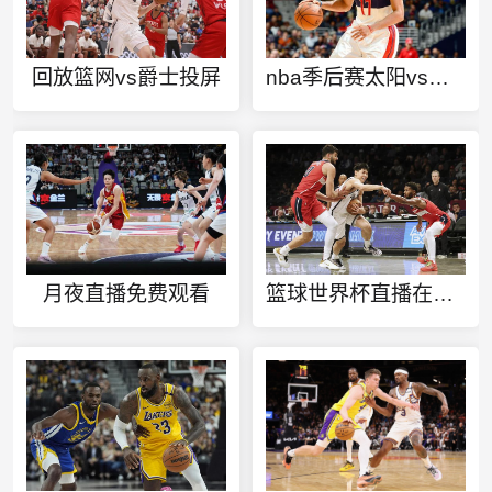
回放篮网vs爵士投屏
nba季后赛太阳vs独行侠结果
月夜直播免费观看
篮球世界杯直播在线观看