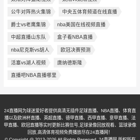
公牛对阵热火集锦
中央五体育频道在线直播
爵士vs老鹰集锦
nba美国在线视频直播
中超直播山东队
盒子看NBA直播
nba尼克斯vs胡人
欧冠决赛预测
活塞vs湖人视频
唐纳德斯隆
直播吧NBA直播哪里
24直播网为球迷爱好者提供高清无插件足球直播、NBA直播、体育直
播以及欧洲杯直播、英超直播、德甲直播、西甲直播、意甲直播、法
甲直播、欧冠直播等实时更新比赛信号,足球录像回放观看、篮球录像
回放,高清体育视频免费播放尽在24直播网！
© Copyright @ 2013-2026 All Rights Reserved. 24直播网 版权所有