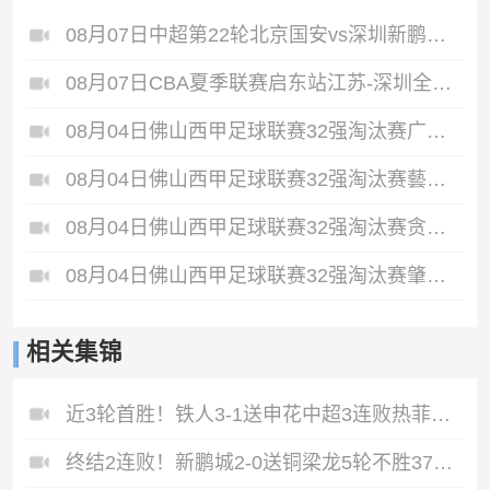
08月07日中超第22轮北京国安vs深圳新鹏城全场录像
08月07日CBA夏季联赛启东站江苏-深圳全场录像
08月04日佛山西甲足球联赛32强淘汰赛广东西南建设VS香港圣徒全场录像
08月04日佛山西甲足球联赛32强淘汰赛藝品高國際VS湛江狂狼·粵辉能源全场录像
08月04日佛山西甲足球联赛32强淘汰赛贪玩游戏VS美的薪火全场录像
08月04日佛山西甲足球联赛32强淘汰赛肇庆恒骏成VS三七互娱全场录像
相关集锦
近3轮首胜！铁人3-1送申花中超3连败热菲尼奥双响邦本宜裕传射
终结2连败！新鹏城2-0送铜梁龙5轮不胜37岁姜至鹏破门韦斯利建功