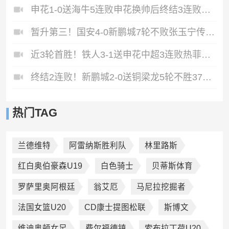
申花1-0送海牛5连败申花换帅后终结3连败阿苏埃助攻徐皓阳制胜
暂升第三！国安4-0新鹏城7轮不败张玉宁传射达万双响法比奥破门
近3轮首胜！铁人3-1送申花中超3连败热菲尼奥双响邦本宜裕传射
终结2连败！新鹏城2-0送铜梁龙5轮不胜37岁姜至鹏破门韦斯利建功
热门TAG
兰德维特
阿雷纳斯胜利队
林里路斯
红白奥伯豪森U19
白色骑士
贝蒂斯体育
罗萨里奥阿根廷
翁艾厄
马尼拉挖掘者
法国女篮U20
CD康士提图松联
斯博文
维迪奥顿女足
费尔福德镇
索布拉丁荷U20