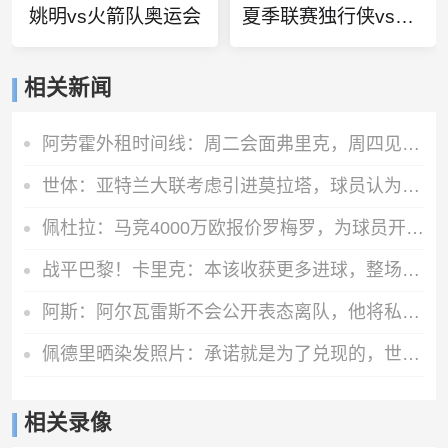
姚明vs火箭队奥运会
夏季联赛独行侠vs爵士
相关新闻
阿劳霍外租时间线：周二会面弗里克，周四见利物浦，周五晚间敲定
世体：亚特兰大联考虑引进莫拉塔，球员认为自己还能留在顶级联赛
佩杜拉：马竞4000万欧报价罗梅罗，为球员开出超600万欧年薪
战平巴黎！卡里克：本该收获更多进球，整场闪光点很多，我很欣慰
阿斯：阿尔瓦雷斯不会公开表态离队，他将私下与西蒙尼和马竞沟通
佩德里晒染发照片：承诺就是为了兑现的，世界杯冠军=金发佩德里
相关录像