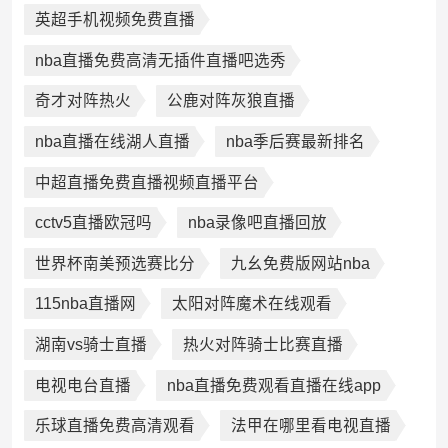
英超手机视频免费直播
nba直播免费高清无插件直播吧选秀
奇才对阵热火
公鹿对阵灰狼直播
nba直播在线湖人直播
nba季后赛最新排名
中超直播免费直播视频直播平台
cctv5直播欧冠吗
nba录像吧直播回放
世界杯南美预选赛比分
九幺免费版网站nba
115nba直播网
太阳对阵魔术在线观看
湖南vs骑士直播
热火对阵骑士比赛直播
电视电台直播
nba直播免费观看直播在线app
乐球直播免费高清观看
法甲在哪里看电视直播