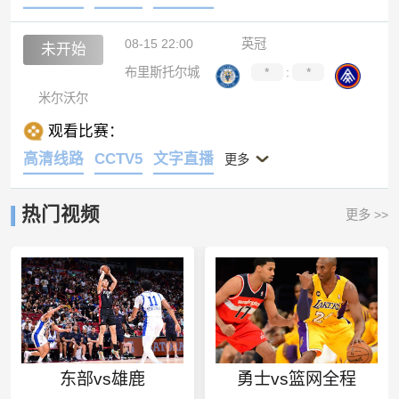
08-15 22:00
英冠
未开始
布里斯托尔城
*
:
*
米尔沃尔
观看比赛：
高清线路
CCTV5
文字直播
更多
热门视频
更多 >>
东部vs雄鹿
勇士vs篮网全程