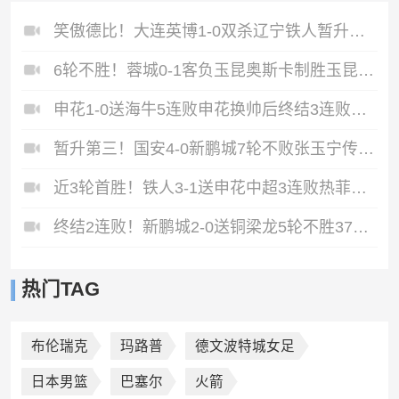
笑傲德比！大连英博1-0双杀辽宁铁人暂升第2斯坦丘远射制胜
6轮不胜！蓉城0-1客负玉昆奥斯卡制胜玉昆暂第三蓉城全场1射正
申花1-0送海牛5连败申花换帅后终结3连败阿苏埃助攻徐皓阳制胜
暂升第三！国安4-0新鹏城7轮不败张玉宁传射达万双响法比奥破门
近3轮首胜！铁人3-1送申花中超3连败热菲尼奥双响邦本宜裕传射
终结2连败！新鹏城2-0送铜梁龙5轮不胜37岁姜至鹏破门韦斯利建功
热门TAG
布伦瑞克
玛路普
德文波特城女足
日本男篮
巴塞尔
火箭