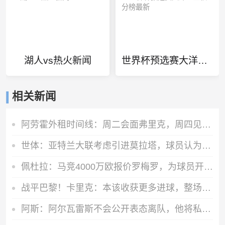
湖人vs热火新闻
世界杯预选赛大洋洲区积分榜最新
相关新闻
阿劳霍外租时间线：周二会面弗里克，周四见利物浦，周五晚间敲定
世体：亚特兰大联考虑引进莫拉塔，球员认为自己还能留在顶级联赛
佩杜拉：马竞4000万欧报价罗梅罗，为球员开出超600万欧年薪
战平巴黎！卡里克：本该收获更多进球，整场闪光点很多，我很欣慰
阿斯：阿尔瓦雷斯不会公开表态离队，他将私下与西蒙尼和马竞沟通