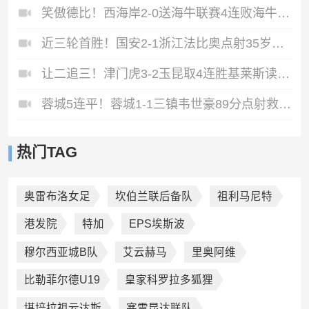
笑傲德比！西海岸2-0送海牛联赛4连败海牛仍垫底西海岸升至第二
近三轮首胜！国安2-1浙江法比奥点射35岁张稀哲制胜王钰栋送助攻
让二追三！津门虎3-2玉昆取4连胜基莱斯读秒绝杀萨尔瓦多破门
蓉城5连平！蓉城1-1三镇韦世豪89分点射救主费利佩造点李昂破门
热门TAG
奥雷布洛女足
坎伯兰联后备队
祖利马尼特
港发院
特加
EPS埃斯波
穆尔西亚城B队
艾云赫马
里奥阿维
比勒菲尔德U19
皇家科罗拉多狐狸
堪培拉祖云达斯
塞雷昆达联队