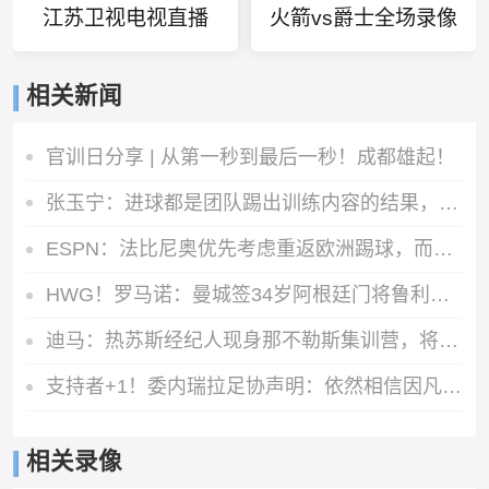
江苏卫视电视直播
火箭vs爵士全场录像
相关新闻
官训日分享 | 从第一秒到最后一秒！成都雄起！
张玉宁：进球都是团队踢出训练内容的结果，祝贺蒋子承完成首秀
ESPN：法比尼奥优先考虑重返欧洲踢球，而不是回到祖国巴西
HWG！罗马诺：曼城签34岁阿根廷门将鲁利达协议，合同2+1
迪马：热苏斯经纪人现身那不勒斯集训营，将商谈球员转会可能性
支持者+1！委内瑞拉足协声明：依然相信因凡蒂诺有能力领导FIFA
相关录像