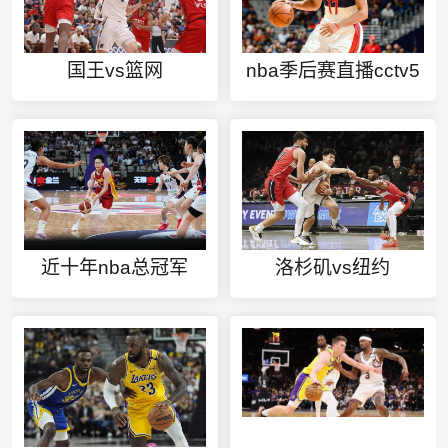
国王vs篮网
nba季后赛直播cctv5
近十年nba总冠军
洛杉矶vs纽约