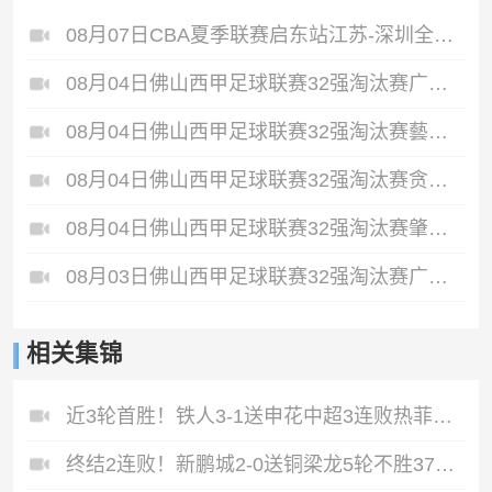
08月07日CBA夏季联赛启东站江苏-深圳全场录像
08月04日佛山西甲足球联赛32强淘汰赛广东西南建设VS香港圣徒全场录像
08月04日佛山西甲足球联赛32强淘汰赛藝品高國際VS湛江狂狼·粵辉能源全场录像
08月04日佛山西甲足球联赛32强淘汰赛贪玩游戏VS美的薪火全场录像
08月04日佛山西甲足球联赛32强淘汰赛肇庆恒骏成VS三七互娱全场录像
08月03日佛山西甲足球联赛32强淘汰赛广东客家青年VS广州英华思力U17全场录像
相关集锦
近3轮首胜！铁人3-1送申花中超3连败热菲尼奥双响邦本宜裕传射
终结2连败！新鹏城2-0送铜梁龙5轮不胜37岁姜至鹏破门韦斯利建功