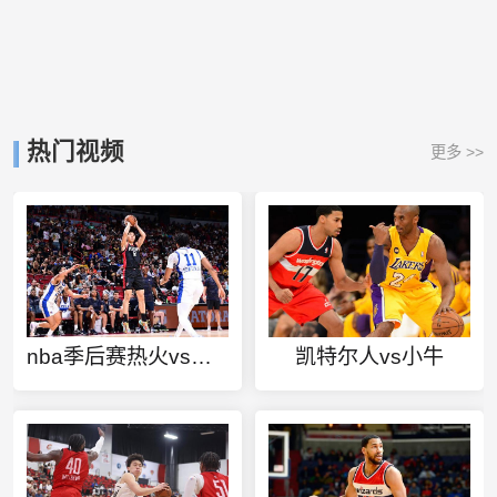
热门视频
更多 >>
nba季后赛热火vs老鹰录像
凯特尔人vs小牛