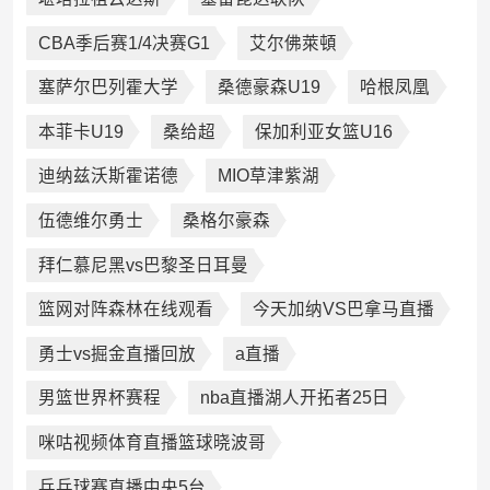
CBA季后赛1/4决赛G1
艾尔佛萊頓
塞萨尔巴列霍大学
桑德豪森U19
哈根凤凰
本菲卡U19
桑给超
保加利亚女篮U16
迪纳兹沃斯霍诺德
MIO草津紫湖
伍德维尔勇士
桑格尔豪森
拜仁慕尼黑vs巴黎圣日耳曼
篮网对阵森林在线观看
今天加纳VS巴拿马直播
勇士vs掘金直播回放
a直播
男篮世界杯赛程
nba直播湖人开拓者25日
咪咕视频体育直播篮球晓波哥
乒乓球赛直播中央5台