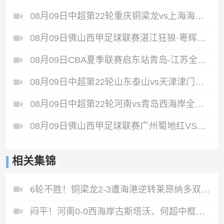
08月09日中超第22轮重庆铜梁龙vs上海海港全场录像
08月09日佛山西甲足球联赛湛江狂狼·粵辉能源VS三七互娱全场录像
08月09日CBA夏季联赛启东站青岛-江苏全场录像
08月09日中超第22轮山东泰山vs天津津门虎全场录像
08月09日中超第22轮河南vs青岛西海岸全场录像
08月09日佛山西甲足球联赛广州蜀地红VS广东客家青年全场录像
相关集锦
6轮不胜！铜梁龙2-3遭海港逆转莱昂纳多双响海港甩开降级区7分
闷平！河南0-0西海岸古斯塔沃、何超中框阿布拉汗替补席染红