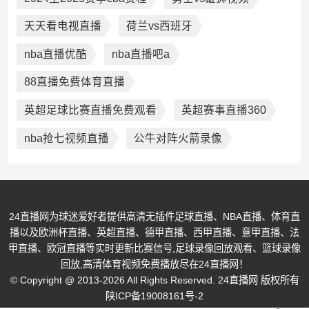
天天看电视直播
荷兰vs西班牙
nba直播优酷
nba直播吧a
88直播免费体育直播
英超足球比赛直播免费观看
英超赛事直播360
nba抢七视频直播
公牛对阵火箭录像
24直播网为球迷爱好者提供高清无插件足球直播、NBA直播、体育直
播以及欧洲杯直播、英超直播、德甲直播、西甲直播、意甲直播、法
甲直播、欧冠直播等实时更新比赛信号,足球录像回放观看、篮球录像
回放,高清体育视频免费播放尽在24直播网！
© Copyright @ 2013-2026 All Rights Reserved. 24直播网 版权所有
陕ICP备19008161号-2