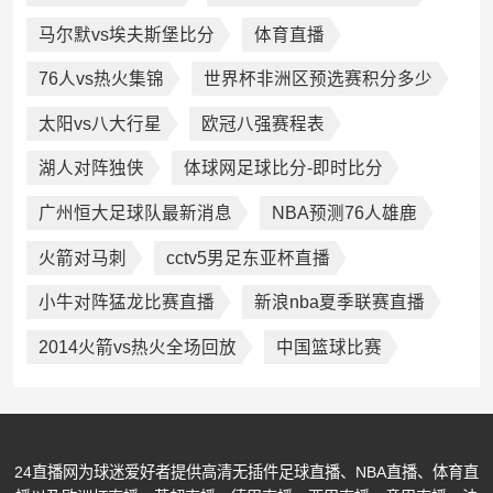
马尔默vs埃夫斯堡比分
体育直播
76人vs热火集锦
世界杯非洲区预选赛积分多少
太阳vs八大行星
欧冠八强赛程表
湖人对阵独侠
体球网足球比分-即时比分
广州恒大足球队最新消息
NBA预测76人雄鹿
火箭对马刺
cctv5男足东亚杯直播
小牛对阵猛龙比赛直播
新浪nba夏季联赛直播
2014火箭vs热火全场回放
中国篮球比赛
24直播网为球迷爱好者提供高清无插件足球直播、NBA直播、体育直