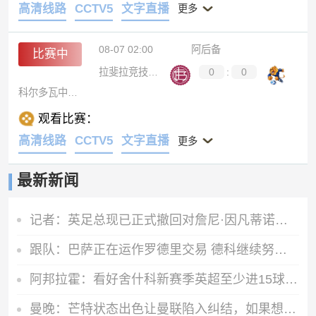
高清线路
CCTV5
文字直播
更多
08-07 02:00
阿后备
比赛中
拉斐拉竞技后备队
0
:
0
科尔多瓦中央后备队
观看比赛：
高清线路
CCTV5
文字直播
更多
最新新闻
记者：英足总现已正式撤回对詹尼·因凡蒂诺的支持
跟队：巴萨正在运作罗德里交易 德科继续努力尝试引进阿尔瓦雷斯
阿邦拉霍：看好舍什科新赛季英超至少进15球，期待他越踢越好
曼晚：芒特状态出色让曼联陷入纠结，如果想四线争冠可能还得买人