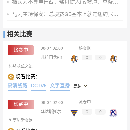
被认为不尊重巴西，盐贝健人ins被冲，单条动态的评论超过84万
马刺主场保安：总决赛G5基本上就是纽约尼克斯的主场比赛
相关比赛
08-07 02:00
秘女联
比赛中
弗拉门戈FBC女足
0
:
0
利马联盟女足
观看比赛：
高清线路
CCTV5
文字直播
更多
08-07 02:00
冰女甲
比赛中
廷达斯托尔女足
0
:
0
阿简尼斯女足