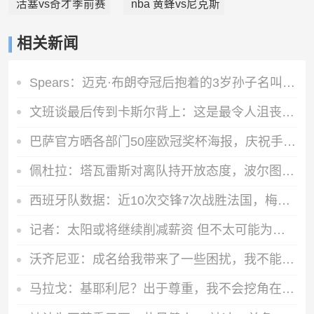
活塞vs奇才季前赛
nba 黄蜂vs尼克斯
相关新闻
Spears：迈克·布朗夺冠后抱着的3岁孙子名叫艾弗森 那是他心头肉
文班谈最后传到卡斯尔背上：这是最令人沮丧的事情 我搞砸了
巴萨官方晒各部门50座欧冠奖杯海报，庆祝手球队第13次赢得欧冠
佩杜拉：塔瓦雷斯对离队持开放态度，波尔图、佛罗伦萨曾询问情况
西班牙队数据：近10次交锋7次战胜法国，梅里诺追赶卢卡库纪录
记者：太阳或将继续削减薪资 但不太可能为此付出自己的首轮签
沃齐尼亚：成名给我带来了一些困扰，我不能像过去那样在街头吃饭
马拉戈：基耶利尼？出于尊重，我不会挖角在意甲俱乐部任职的人