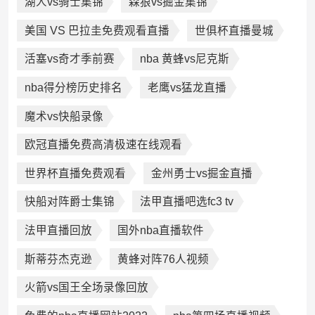
湖人vs骑士集锦
森狼vs掘金集锦
美国 VS 巴拉圭免费观看直播
世俱杯直播曼城
活塞vs奇才季前赛
nba 黄蜂vs尼克斯
nba得分榜历史排名
老鹰vs猛龙直播
魔术vs快船录像
欧冠直播免费高清极速在线观看
世界杯直播免费观看
金州勇士vs掘金直播
快船对阵爵士集锦
法甲直播吧选fc3 tv
法甲直播回放
国外nba直播软件
斯蒂芬杰克逊
黄蜂对阵76人视频
火箭vs国王全场录像回放