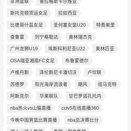
非洲篮联
普拉格斯卡尔维亚
斯托克顿货运女足
拉奴西亚
比德哥什茲女足
圣何塞女篮U20
特费奥里
查鲁雷
列宁格勒达
奥林瑞杰克
广州龙狮U19
埃斯科利尼亚U22
奥林匹亚
OSA瑞亚湘南FC女足
布鲁蒙德尔
卢维丹斯
泽伦斯尼卡潘切沃
卢坎联
苏德罗
阳光海岸流浪者
飓风
纽马克特
阿斯克尔
华莱联队
甘巴罗诺孔托内
nba热火vs山猫直播
cctv5在线直播360
今晚中国男篮比赛直播
nba总决赛比分