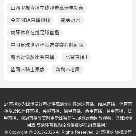
山西卫视直播在线观看高清电视台
今天NBA直播赚钱
跑轰战术
虎牙体育在线足球直播
中国足球世界杯预选赛赛程时间表
魔术对快船比赛直播
比赛直播 l
篮网vs骑士录像
鹈鹕vs老鹰
24直播网为球迷爱好者提供高清无插件足球直播、NBA直播、体育直
播以及欧洲杯直播、英超直播、德甲直播、西甲直播、意甲直播、法
甲直播、欧冠直播等实时更新比赛信号,足球录像回放观看、篮球录像
回放,高清体育视频免费播放尽在24直播网！
© Copyright @ 2013-2026 All Rights Reserved. 24直播网 版权所有