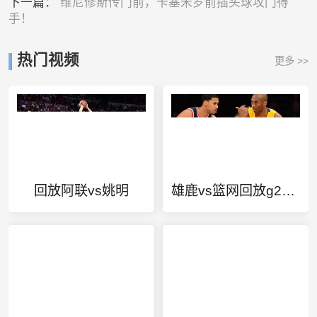
下一篇：
维尼修斯传门前，卡塞米罗前插头球攻门得
手！
热门视频
更多 >>
回放阿联vs姚明
雄鹿vs篮网回放g2回放