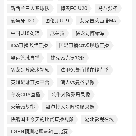
新西兰三人篮球队
梅奥FC U20
马八强杯
葡萄牙U20
图伦斯U19
艾克普莱西诺MA
中国U18女篮
厄兹贡
猛龙对阵绿军
nba直播老牌直播
国足直播cctv5现场直播
奥运篮球直播
捷克vs克罗地亚
猛龙对阵魔术视频
法甲免费直播在线直播
英超足球直播平台
湖人vs曼谷录像
今晚CBA直播
公牛对阵乔丹录像
火箭vs灰熊
凯尔特人对阵快船录像
快船国王今天的比赛直播视频
湖北影视在线
ESPN预测老鹰vs骑士比赛