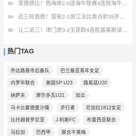
笑傲德比！西海岸2-0送海牛联赛4连败海牛仍垫底西海岸升至第二
近三轮首胜！国安2-1浙江法比奥点射35岁张稀哲制胜王钰栋送助攻
让二追三！津门虎3-2玉昆取4连胜基莱斯读秒绝杀萨尔瓦多破门
热门TAG
乔达路普市后备队
巴兰基亚青年女足
内罗毕联合
美国SP U23
路易茲U20
纳萨夫
摩尔多瓦U21
加云
马卡比霍德夏沙隆
步行者
尼加拉1812女足
比托姆普罗尼亚
J-利斯FC
布雷西亚联合
马拉加
巴西甲
联合不莱梅