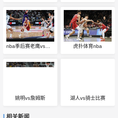
nba季后赛老鹰vs奇才第六场
虎扑体育nba
姚明vs詹姆斯
湖人vs骑士比赛
相关新闻