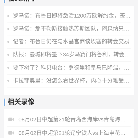
罗马诺：布鲁日即将激活1200万欧解约金，签下马略卡前锋比尔希利
罗马诺：那不勒斯接触热苏斯团队，阿森纳只接受永久转会
记者：布鲁日仍在与水晶宫商谈埃塞的转会交易
队报：曼城即将签下34岁马赛门将鲁利，转会费350万欧元
要下树了？科贝电台：罗德里和皇马已降温，巴萨和他达成个人协议
卡拉菲奥里：没怎么看世界杯，内心十分难受，我会把情绪化为动力
相关录像
08月02日中超第21轮青岛西海岸vs青岛海牛全场录像
08月02日中超第21轮辽宁铁人vs上海申花全场录像