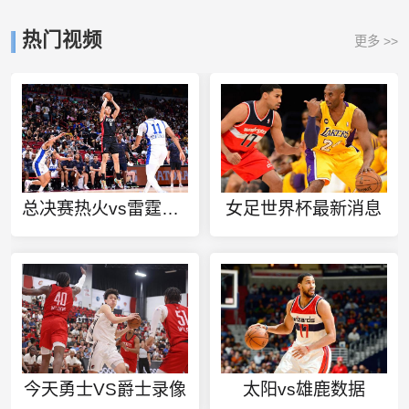
热门视频
更多 >>
总决赛热火vs雷霆高清
女足世界杯最新消息
今天勇士VS爵士录像
太阳vs雄鹿数据