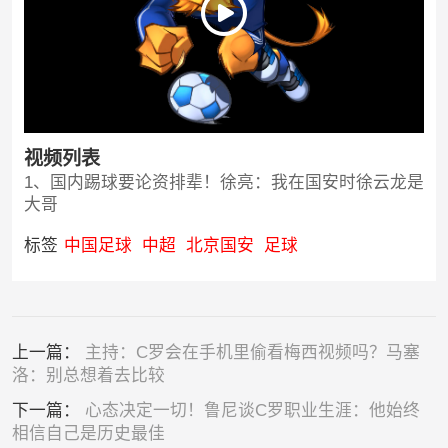
视频列表
1、国内踢球要论资排辈！徐亮：我在国安时徐云龙是
大哥
标签
中国足球
中超
北京国安
足球
上一篇：
主持：C罗会在手机里偷看梅西视频吗？马塞
洛：别总想着去比较
下一篇：
心态决定一切！鲁尼谈C罗职业生涯：他始终
相信自己是历史最佳