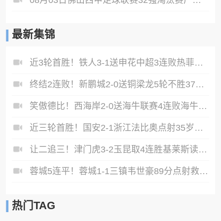
08月03日佛山西甲足球联赛32强淘汰赛广州求信VS顺德新青年全场录像
最新集锦
近3轮首胜！铁人3-1送申花中超3连败热菲尼奥双响邦本宜裕传射
终结2连败！新鹏城2-0送铜梁龙5轮不胜37岁姜至鹏破门韦斯利建功
笑傲德比！西海岸2-0送海牛联赛4连败海牛仍垫底西海岸升至第二
近三轮首胜！国安2-1浙江法比奥点射35岁张稀哲制胜王钰栋送助攻
让二追三！津门虎3-2玉昆取4连胜基莱斯读秒绝杀萨尔瓦多破门
蓉城5连平！蓉城1-1三镇韦世豪89分点射救主费利佩造点李昂破门
热门TAG