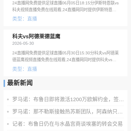
24直播网免费提供足球直播06月05日18:15分伊斯特恩联vs
科夫视频直播免费在线观看,24直播网同时提供伊斯特恩联
vs科夫录像回放及视频集锦等。
类型：直播
科夫vs阿德莱德蓝鹰
2026-05-30
24直播网免费提供足球直播05月30日15:30分科夫vs阿德莱
德蓝鹰视频直播免费在线观看,24直播网同时提供科夫vs阿
德莱德蓝鹰录像回放及视频集锦等。
类型：直播
最新新闻
罗马诺：布鲁日即将激活1200万欧解约金，签下马略卡前锋比尔希利
罗马诺：那不勒斯接触热苏斯团队，阿森纳只接受永久转会
记者：布鲁日仍在与水晶宫商谈埃塞的转会交易