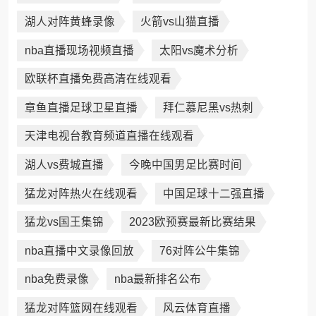
湖人对阵黄蜂录像
火箭vs山猫直播
nba直播现场视频直播
太阳vs魔术分析
欧联杯直播免费高清在线观看
章鱼直播足球卫星直播
拜仁慕尼黑vs热刺
天津电视台教育频道直播在线观看
湖人vs费城直播
今晚中国男足比赛时间
猛龙对阵热火在线观看
中国足球十二强直播
猛龙vs国王集锦
2023欧预赛最新比赛结果
nba直播中文录像回放
76对阵公牛集锦
nba免费录像
nba最新排名公布
猛龙对阵篮网在线观看
风云体育直播