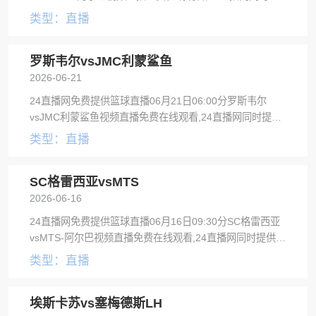
供塞梅德斯LHvsMTS-阿尔巴录像回放及视频集锦等。
类型：直播
罗斯韦尔vsJMC利蒙鲨鱼
2026-06-21
24直播网免费提供篮球直播06月21日06:00分罗斯韦尔
vsJMC利蒙鲨鱼视频直播免费在线观看,24直播网同时提供
罗斯韦尔vsJMC利蒙鲨鱼录像回放及视频集锦等。
类型：直播
SC格雷西亚vsMTS
2026-06-16
24直播网免费提供篮球直播06月16日09:30分SC格雷西亚
vsMTS-阿尔巴视频直播免费在线观看,24直播网同时提供
SC格雷西亚vsMTS-阿尔巴录像回放及视频集锦等。
类型：直播
埃斯卡苏vs塞梅德斯LH