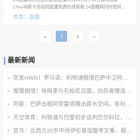
LHvs埃斯卡苏视频直播免费在线观看,24直播网同时提供塞
梅德斯LHvs埃斯卡苏录像回放及视频集锦等。
类型：直播
«
1
2
»
最新新闻
突发HWG！罗马诺：利物浦租借巴萨中卫阿劳霍达口头协议
惺惺相惜！埃梅里与孔帕尼见面，向后者赠送礼物
阿斯：巴萨出租阿劳霍将腾出薪水空间，有利于接下来引进罗德里
天空体育：利物浦与巴黎初步谈判巴尔科拉，但估值存在巨大差距
官方：北西兰20岁中场伊伦基加盟考文垂，据悉转会费3000万欧