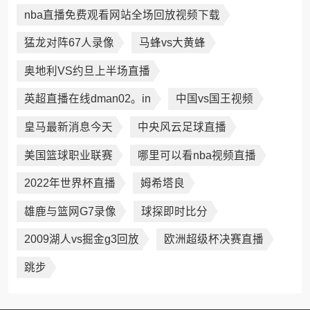
nba直播免费观看网站全场回放视频下载
猛龙对阵67人录像
马蜂vs大黄蜂
奥地利VS约旦上半场直播
英超直播在线dman02。in
中国vs国王视频
皇马最新消息今天
中央风云足球直播
美国篮球职业联赛
哪里可以看nba视频直播
2022年世界杯直播
姆希塔良
雄鹿与篮网G7录像
球探即时比分
2009湖人vs掘金g3回放
欧洲超级杯决赛直播
跳步