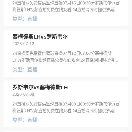
24直播网免费提供篮球直播07月15日09:30分罗斯韦尔vs塞
梅德斯LH视频直播免费在线观看,24直播网同时提供罗斯韦
尔vs塞梅德斯LH录像回放及视频集锦等。
类型：直播
塞梅德斯LHvs罗斯韦尔
2026-07-12
24直播网免费提供篮球直播07月12日07:00分塞梅德斯
LHvs罗斯韦尔视频直播免费在线观看,24直播网同时提供塞
梅德斯LHvs罗斯韦尔录像回放及视频集锦等。
类型：直播
罗斯韦尔vs塞梅德斯LH
2026-07-08
24直播网免费提供篮球直播07月08日09:30分罗斯韦尔vs塞
梅德斯LH视频直播免费在线观看,24直播网同时提供罗斯韦
尔vs塞梅德斯LH录像回放及视频集锦等。
类型：直播