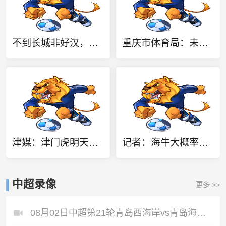
不到长城非好汉，马德鲁加晒游玩长城照：不愧为世界七大奇迹之一
重庆市体育局：未来三年投入36.5亿建设专业足球场、训练中心
津媒：津门虎明天上午前往济南，吴兴涵回避条款无法出战泰山
记者：海牛大概率四外援出战申花，图费格季奇最早下轮对泰山复出
中超录像
更多 >>
08月02日中超第21轮青岛西海岸vs青岛海牛全场录像