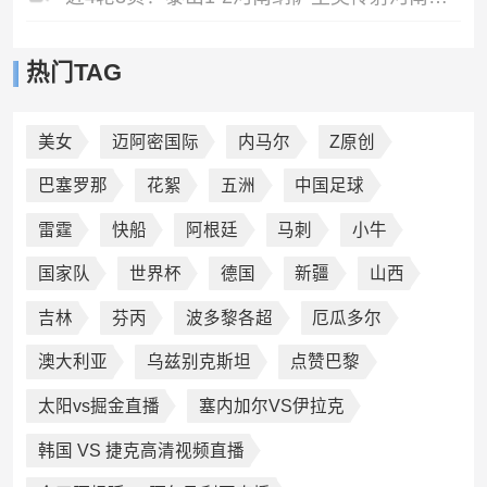
热门TAG
美女
迈阿密国际
内马尔
Z原创
巴塞罗那
花絮
五洲
中国足球
雷霆
快船
阿根廷
马刺
小牛
国家队
世界杯
德国
新疆
山西
吉林
芬丙
波多黎各超
厄瓜多尔
澳大利亚
乌兹别克斯坦
点赞巴黎
太阳vs掘金直播
塞内加尔VS伊拉克
韩国 VS 捷克高清视频直播