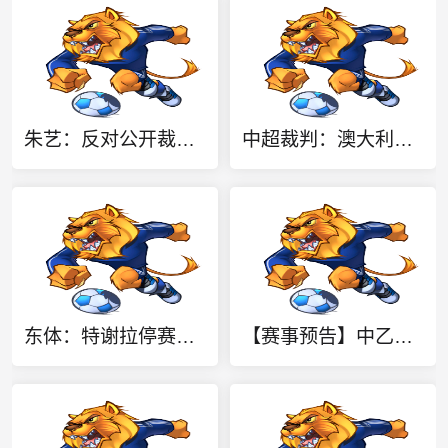
朱艺：反对公开裁判处罚结果、中国职业联赛公开争议判罚评议结果
中超裁判：澳大利亚裁判执法泰山vs津门虎 单丹奥执法辽宁德比
东体：特谢拉停赛申花中场问题不止于此，对海牛两队都输不起
【赛事预告】中乙第20轮 上海海港富盛经开队vs山东泰山B队