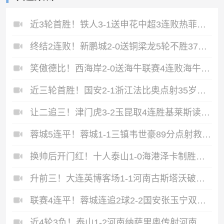
近3轮首胜！铁人3-1送申花中超3连败热菲尼奥双响邦本宜裕传射
终结2连败！新鹏城2-0送铜梁龙5轮不胜37岁姜至鹏破门韦斯利建功
笑傲德比！西海岸2-0送海牛联赛4连败海牛仍垫底西海岸升至第二
近三轮首胜！国安2-1浙江法比奥点射35岁张稀哲制胜王钰栋送助攻
让二追三！津门虎3-2玉昆取4连胜基莱斯读秒绝杀萨尔瓦多破门
蓉城5连平！蓉城1-1三镇韦世豪89分点射救主费利佩造点李昂破门
换帅后开门红！十人泰山1-0海港泽卡制胜于金永扑点海港三球被吹
升前三！大连英博客场1-1河南古斯塔沃破门19岁杨铭锐替补扳平
联赛4连平！蓉城连追2球2-2国安张玉宁双响韦世豪助攻索罗金绝平
近4轮3负！泰山1-2河南纳萨里奥传射河南终结17年客场不胜泰山