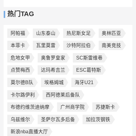
热门TAG
阿帕福
山东泰山
热尼斯女足
奥林匹亚
本菲卡
瓦里莫雷
沙特阿拉伯
南美竞技
危地女甲
奥鲁罗皇家
SC斯雷维巷
点赞梅西
达玛希吉兰
ESC葛特斯
莫尔德B队
埃格姆城
海牙U21
卡尔路伊利
西阿德莱后备队
布德约维茨迪纳摩
广州商学院
苏捷斯卡
乌兹维尔
圣萨尔瓦多后备
加拉茨钢铁
新浪nba直播大厅