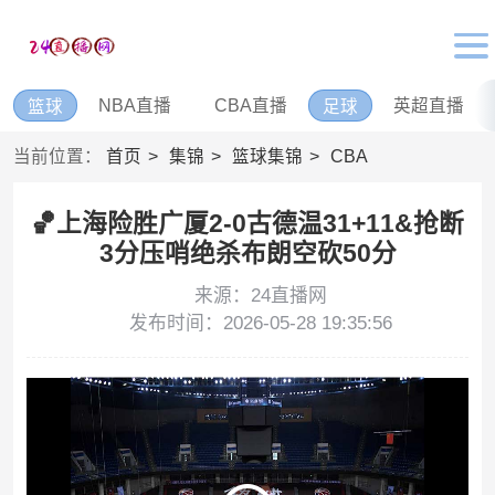
NBA直播
CBA直播
英超直播
篮球
足球
当前位置：
首页
集锦
篮球集锦
CBA
🏀上海险胜广厦2-0古德温31+11&抢断
3分压哨绝杀布朗空砍50分
来源：24直播网
发布时间：2026-05-28 19:35:56