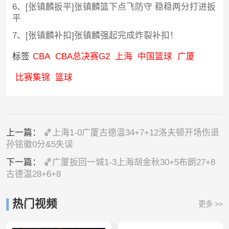
6、[张镇麟扳平]张镇麟篮下点飞防守 稳稳两分打进扳
平
7、[张镇麟补扣]张镇麟强起完成炸裂补扣！
标签
CBA
CBA总决赛G2
上海
中国篮球
广厦
比赛集锦
篮球
上一篇：
🏀上海1-0广厦古德温34+7+12洛夫顿开场伤退
孙铭徽0分&5失误
下一篇：
🏀广厦扳回一城1-3上海胡金秋30+5布朗27+8
古德温28+6+8
热门视频
更多 >>