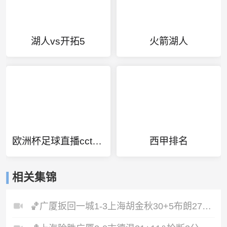
湖人vs开拓5
火箭湖人
欧洲杯足球直播cctv5直播
西甲排名
相关集锦
🏀广厦扳回一城1-3上海胡金秋30+5布朗27+8古德温28+6+8