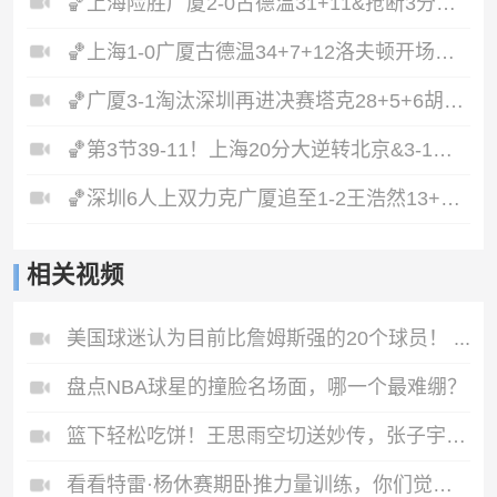
🏀上海险胜广厦2-0古德温31+11&抢断3分压哨绝杀布朗空砍50分
🏀上海1-0广厦古德温34+7+12洛夫顿开场伤退孙铭徽0分&5失误
🏀广厦3-1淘汰深圳再进决赛塔克28+5+6胡金秋15+8贺希宁12分
🏀第3节39-11！上海20分大逆转北京&3-1闯入总决赛刘铮5记三分
🏀深圳6人上双力克广厦追至1-2王浩然13+5布朗32+5+5&6失误
相关视频
美国球迷认为目前比詹姆斯强的20个球员！ ...
盘点NBA球星的撞脸名场面，哪一个最难绷？
篮下轻松吃饼！王思雨空切送妙传，张子宇接球轻松上篮！
看看特雷·杨休赛期卧推力量训练，你们觉得有变壮了吗？