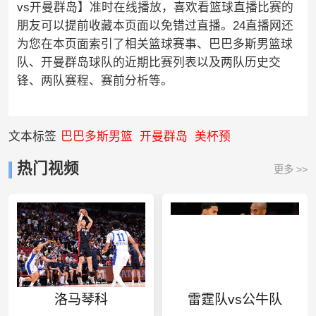
vs开曼群岛】准时在线播放，喜欢看篮球直播比赛的
朋友可以提前收藏本页面以免错过直播。24直播网还
为您在本页面索引了相关篮球赛事、巴巴多斯男篮球
队、开曼群岛球队的近期比赛列表以及两队历史交
锋、两队赛程、赛前分析等。
文本标签
巴巴多斯男篮
开曼群岛
美杯预
热门视频
更多 >>
洛马琴科
雷霆队vs公牛队