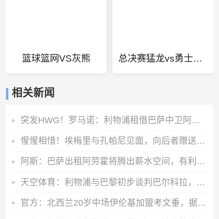
篮球篮网VS灰熊
总决赛猛龙vs勇士第五场录像回放
相关新闻
突发HWG！罗马诺：利物浦租借巴萨中卫阿劳霍达口头协议
惺惺相惜！埃梅里与孔帕尼见面，向后者赠送礼物
阿斯：巴萨出租阿劳霍将腾出薪水空间，有利于接下来引进罗德里
天空体育：利物浦与巴黎初步谈判巴尔科拉，但估值存在巨大差距
官方：北西兰20岁中场伊伦基加盟考文垂，据悉转会费3000万欧