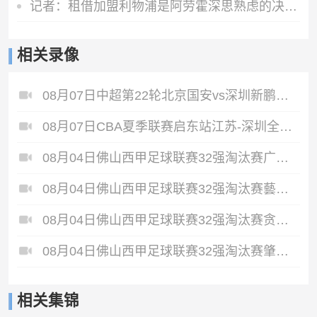
记者：租借加盟利物浦是阿劳霍深思熟虑的决定，红军承担全部工资
相关录像
08月07日中超第22轮北京国安vs深圳新鹏城全场录像
08月07日CBA夏季联赛启东站江苏-深圳全场录像
08月04日佛山西甲足球联赛32强淘汰赛广东西南建设VS香港圣徒全场录像
08月04日佛山西甲足球联赛32强淘汰赛藝品高國際VS湛江狂狼·粵辉能源全场录像
08月04日佛山西甲足球联赛32强淘汰赛贪玩游戏VS美的薪火全场录像
08月04日佛山西甲足球联赛32强淘汰赛肇庆恒骏成VS三七互娱全场录像
相关集锦