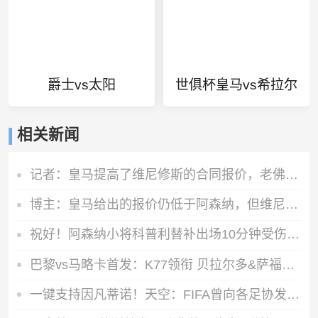
爵士vs太阳
世俱杯皇马vs希拉尔
相关新闻
记者：皇马提高了维尼修斯的合同报价，老佛爷不想放他免费离队
博主：皇马给出的报价仍低于阿森纳，但维尼修斯认可前者的诚意
祝好！阿森纳小将科普利替补出场10分钟受伤，被搀扶离场
巴黎vs马略卡首发：K77领衔 贝拉尔多&萨福诺夫出战 多人轮换
一键支持因凡蒂诺！天空：FIFA曾向各足协发预制信函，签名已填好