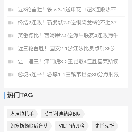
近3轮首胜！铁人3-1送申花中超3连败热菲尼奥双响邦本宜裕传射
终结2连败！新鹏城2-0送铜梁龙5轮不胜37岁姜至鹏破门韦斯利建功
笑傲德比！西海岸2-0送海牛联赛4连败海牛仍垫底西海岸升至第二
近三轮首胜！国安2-1浙江法比奥点射35岁张稀哲制胜王钰栋送助攻
让二追三！津门虎3-2玉昆取4连胜基莱斯读秒绝杀萨尔瓦多破门
蓉城5连平！蓉城1-1三镇韦世豪89分点射救主费利佩造点李昂破门
热门TAG
堪培拉枪手
莫斯科迪纳摩B队
朗塞斯顿联后备队
VfL平讷贝格
史托克斯