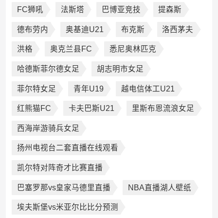
FC狮吼
法斯塔
巴博亚竞技
提森斯
德布劳内
奥基迪U21
布克斯
洛西茅夫
洪格
奥克兰县FC
悉尼奥林匹克
哈德斯菲尔德女足
胡志明市女足
菲尔特女足
青年U19
越电信体工U21
红熊猫FC
卡夫巴斯U21
里斯布恩流浪女足
西海岸游骑兵女足
扬州电视台二套直播在线观看
凯尔特对阵奇才比赛直播
巴塞罗那vs皇家马德里直播
NBA直播湖人壁纸
埃夫斯堡vs米亚尔比比分预测