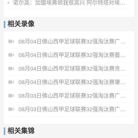
诺尔高：加盟埃弗顿我很高兴 阿尔特塔对埃弗顿、莫耶斯充满赞美
相关录像
08月04日佛山西甲足球联赛32强淘汰赛广东西南建设VS香港圣徒全场录像
08月04日佛山西甲足球联赛32强淘汰赛藝品高國際VS湛江狂狼·粵辉能源全场录像
08月04日佛山西甲足球联赛32强淘汰赛贪玩游戏VS美的薪火全场录像
08月04日佛山西甲足球联赛32强淘汰赛肇庆恒骏成VS三七互娱全场录像
08月03日佛山西甲足球联赛32强淘汰赛广东客家青年VS广州英华思力U17全场录像
08月03日佛山西甲足球联赛32强淘汰赛广州求信VS顺德新青年全场录像
相关集锦