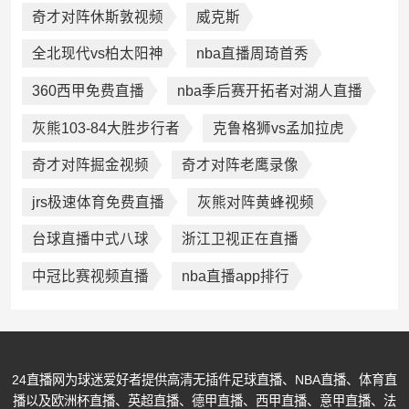
奇才对阵休斯敦视频
威克斯
全北现代vs柏太阳神
nba直播周琦首秀
360西甲免费直播
nba季后赛开拓者对湖人直播
灰熊103-84大胜步行者
克鲁格狮vs孟加拉虎
奇才对阵掘金视频
奇才对阵老鹰录像
jrs极速体育免费直播
灰熊对阵黄蜂视频
台球直播中式八球
浙江卫视正在直播
中冠比赛视频直播
nba直播app排行
24直播网为球迷爱好者提供高清无插件足球直播、NBA直播、体育直
播以及欧洲杯直播、英超直播、德甲直播、西甲直播、意甲直播、法