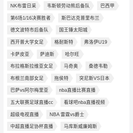
NK布雷日采
韦斯顿劳动熊后备队
巴西甲
第6场1/16决赛胜者
斯巴达克普里布兰
德文波特市后备队
国王锤太阳城
西开普大学女足
格耐斯特
弗洛伊U19
卡萨皮亚
萨迪斯
哈尔旺
布拉格斯拉维亚女足
马奇奥
桑德韦勒
布根兰南部女足
拖侯特
突尼斯VS日本
巴萨vs阿尔梅里亚
nba直播比赛直播
五大联赛足球直播cc
看球吧nba直播视频
超级电视直播
NBA 雷霆vs爵士
中超直播足协杯直播
马库斯威廉姆斯