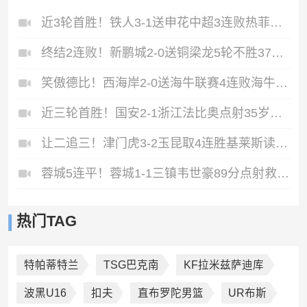
近3轮首胜！铁人3-1送申花中超3连败热菲尼奥双响邦本宜裕传射
终结2连败！新鹏城2-0送铜梁龙5轮不胜37岁姜至鹏破门韦斯利建功
笑傲德比！西海岸2-0送海牛联赛4连败海牛仍垫底西海岸升至第二
近三轮首胜！国安2-1浙江法比奥点射35岁张稀哲制胜王钰栋送助攻
让二追三！津门虎3-2玉昆取4连胜基莱斯读秒绝杀萨尔瓦多破门
蓉城5连平！蓉城1-1三镇韦世豪89分点射救主费利佩造点李昂破门
热门TAG
特帕蒂特兰
TSG巴克南
KF拉米兹萨迪库
波黑U16
扣夫
直布罗陀男篮
UR布斯