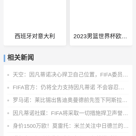
西班牙对意大利
2023男篮世界杯欧洲预选赛赛程
相关新闻
天空：因凡蒂诺决心捍卫自己位置，FIFA委员会公开致信表达支持
FIFA官方：仍将全力支持因凡蒂诺 不会容忍外界对FIFA诚信的攻击
罗马诺：莱比锡出售迪奥曼德前先签下阿斯拉尼，之后才会放他体检
因凡蒂诺社媒：FIFA将采取一切措施捍卫声誉，继续支持足球的发展
身价1500万欧！莫雷托：米兰关注中日德兰的智利前锋奥索里奥