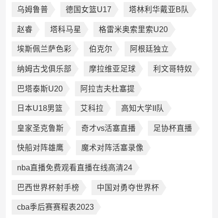
乌姆鲁普
德国女篮U17
塔林利华戴亚B队
赵睿
塔科马星
格雷米奥索里索U20
埃斯佩兰萨色彩
伯克尔
阿根廷独立
纳姆古戈俱乐部
摩拉维亚足球
利文哥特奴
巴塔泰斯U20
阿拉吉夫杜塞提
日本U18男篮
艾科拉
高知大学II队
皇家圣克鲁斯
奇才vs活塞直播
足协杯直播
快船对阵雄鹰
魔术对阵活塞录像
nba直播免费观看直播在线高清24
巴西世界杯射手榜
中国对勇夺世界杯
cba季后赛赛程表2023