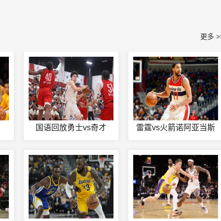
更多 >
6
国语回放勇士vs奇才
雷霆vs火箭诺阿亚当斯