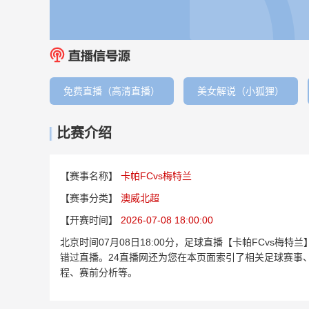
免费直播（高清直播）
美女解说（小狐狸）
比赛介绍
【赛事名称】
卡帕FCvs梅特兰
【赛事分类】
澳威北超
【开赛时间】
2026-07-08 18:00:00
北京时间07月08日18:00分，足球直播【卡帕FCvs
错过直播。24直播网还为您在本页面索引了相关足球赛事
程、赛前分析等。