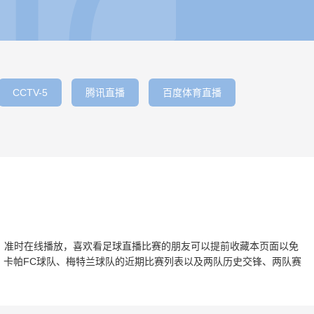
CCTV-5
腾讯直播
百度体育直播
梅特兰】准时在线播放，喜欢看足球直播比赛的朋友可以提前收藏本页面以免
、卡帕FC球队、梅特兰球队的近期比赛列表以及两队历史交锋、两队赛