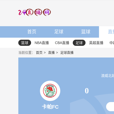
首页
足球
篮球
直
篮球
NBA直播
CBA直播
足球
英超直播
中
当前位置：
首页
直播
足球直播
澳威北超 2
0
卡帕FC