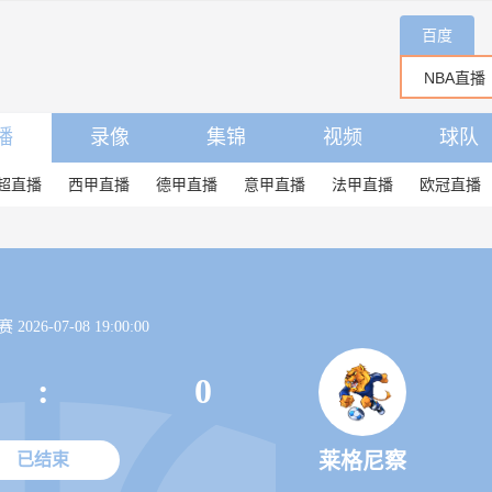
百度
播
录像
集锦
视频
球队
超直播
西甲直播
德甲直播
意甲直播
法甲直播
欧冠直播
026-07-08 19:00:00
:
0
莱格尼察
已结束