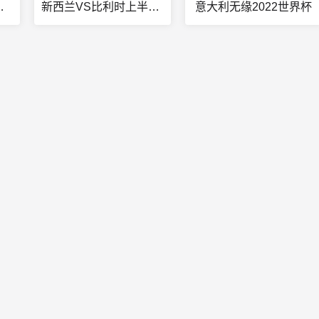
鹰出战情况
新西兰VS比利时上半场直播
意大利无缘2022世界杯