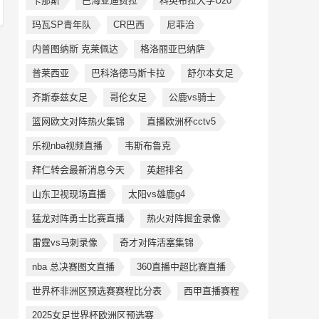
卡那斯
巴海亚迪费拉
科英布拉大学U20
玛瓦SP青年队
CR巴西
尼菲治
内普图纳斯 克莱佩达
格洛丽亚巴纳萨
普莱西亚
巴科洛德马斯卡拉
舒尔本女足
齐斯泰兹女足
哥伦女足
公鹿vs骑士
篮网欧文对阵热火集锦
直播欧洲杯cctv5
乐视nba视频直播
韦斯布鲁克
拜仁转会最新消息今天
英超排名
山东卫视现场直播
太阳vs雄鹿g4
猛龙对阵勇士比赛直播
热火对阵掘金录像
雷霆vs马刺录像
奇才对阵活塞集锦
nba 总决赛图文直播
360直播中超比赛直播
世界杯非洲区预选赛赛程比分表
西甲直播赛程
2025女足世界杯欧洲区预选赛