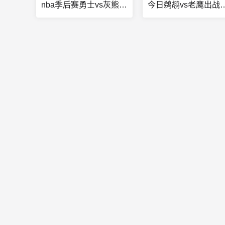
nba季后赛勇士vs灰熊g6
今日鹈鹕vs老