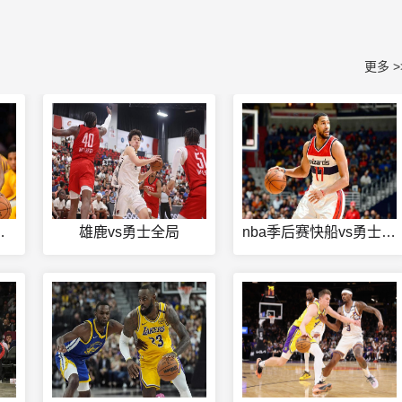
更多 >
杯比赛直播
雄鹿vs勇士全局
nba季后赛快船vs勇士第三场视频