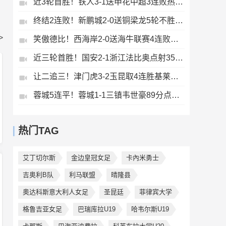
近3轮首胜！铁人3-1送申花中超3连败热菲尼奥双响邦本宜裕传射
终结2连败！新鹏城2-0送铜梁龙5轮不胜37岁姜至鹏破门韦斯利建功
>
笑傲德比！西海岸2-0送海牛联赛4连败海牛仍垫底西海岸升至第二
近三轮首胜！国安2-1浙江法比奥点射35岁张稀哲制胜王钰栋送助攻
让二追三！津门虎3-2玉昆取4连胜基莱斯读秒绝杀萨尔瓦多破门
蓉城5连平！蓉城1-1三镇韦世豪89分点射救主费利佩造点李昂破门
热门TAG
艾丁切尔斯
金边皇冠女足
卡內米勇士
吉奥利B队
利马联盟
晴隆县
奥达科斯意大利人女足
圣昆廷
菲律宾大学
格鲁吉亚女足
巴瑞库拉U19
哈韦尔斯U19