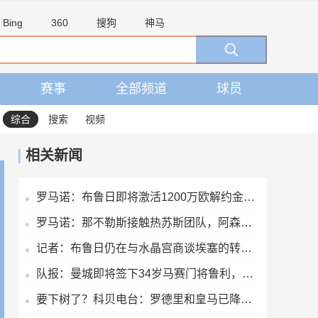
Bing
360
搜狗
神马
赛事
全部频道
球员
综合
搜索
视频
相关新闻
罗马诺：布鲁日即将激活1200万欧解约金，签下马略卡前锋比尔希利
罗马诺：那不勒斯接触热苏斯团队，阿森纳只接受永久转会
记者：布鲁日仍在与水晶宫商谈埃塞的转会交易
队报：曼城即将签下34岁马赛门将鲁利，转会费350万欧元
要下树了？科贝电台：罗德里和皇马已降温，巴萨和他达成个人协议