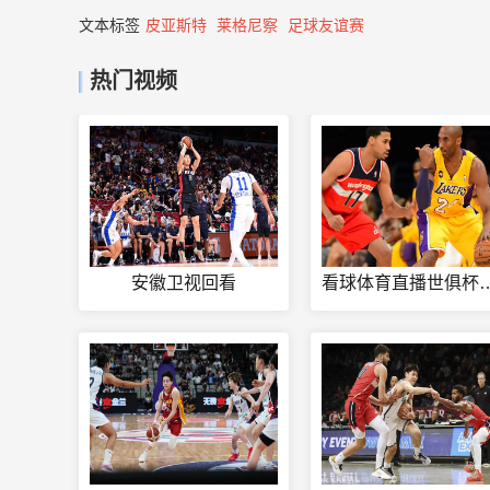
文本标签
皮亚斯特
莱格尼察
足球友谊赛
热门视频
安徽卫视回看
看球体育直播世俱