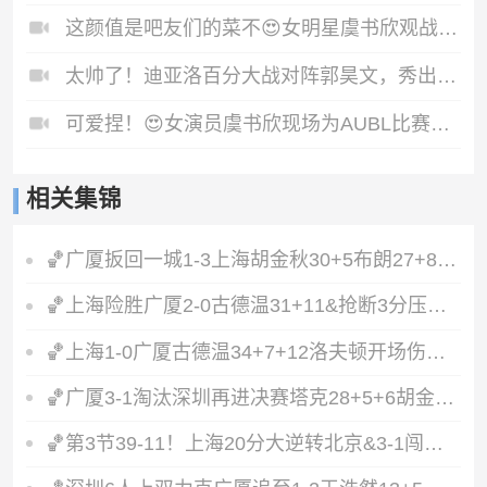
这颜值是吧友们的菜不😍女明星虞书欣观战AUBL比赛~
太帅了！迪亚洛百分大战对阵郭昊文，秀出经典飞人Logo挑篮
可爱捏！😍女演员虞书欣现场为AUBL比赛开球
相关集锦
🏀广厦扳回一城1-3上海胡金秋30+5布朗27+8古德温28+6+8
🏀上海险胜广厦2-0古德温31+11&抢断3分压哨绝杀布朗空砍50分
🏀上海1-0广厦古德温34+7+12洛夫顿开场伤退孙铭徽0分&5失误
🏀广厦3-1淘汰深圳再进决赛塔克28+5+6胡金秋15+8贺希宁12分
🏀第3节39-11！上海20分大逆转北京&3-1闯入总决赛刘铮5记三分