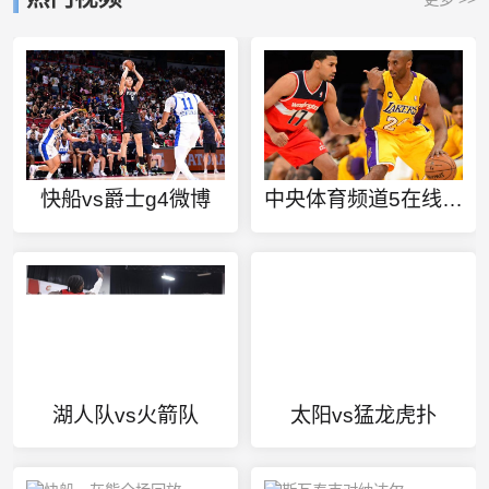
快船vs爵士g4微博
中央体育频道5在线直播篮球比赛
湖人队vs火箭队
太阳vs猛龙虎扑