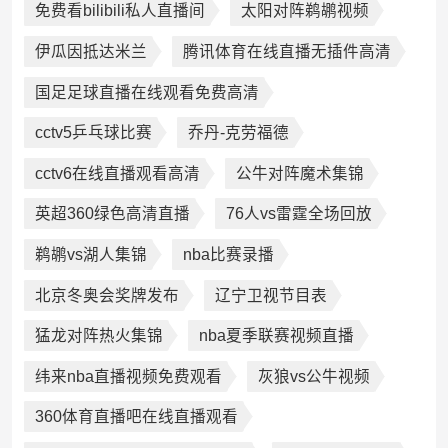
免费看bilibili私人直播间
太阳对阵鹈鹕视频
伊瓜因抵达米兰
腾讯体育在线直播无插件高清
国足足球直播在线观看免费高清
cctv5乒乓球比赛
乔丹-克劳福德
cctv6在线直播观看高清
公牛对阵魔术集锦
英超360绿色高清直播
76人vs雷霆全场回放
鹈鹕vs湖人集锦
nba比赛录播
北京冬奥会奖牌发布
辽宁卫视节目表
猛龙对阵热火集锦
nba夏季联赛视频直播
纬来nba直播视频免费观看
灰狼vs公牛视频
360体育直播吧在线直播观看