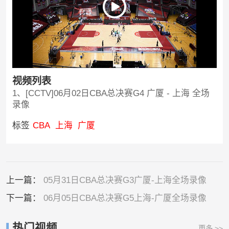
视频列表
1、[CCTV]06月02日CBA总决赛G4 广厦 - 上海 全场
录像
标签
CBA
上海
广厦
上一篇：
05月31日CBA总决赛G3广厦-上海全场录像
下一篇：
06月05日CBA总决赛G5上海-广厦全场录像
热门视频
更多 >>