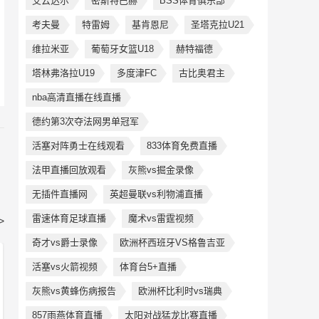
艾云达尔
密斯特巴赫
BSS体育俱乐部
考夫曼
特雷姆
基肯恩尼
圣塔克拉U21
维拉米亚
葡萄牙女篮U18
赫特福德
塔林弗洛拉U19
多度津FC
古比奥君主
nba高清直播在线直播
德约第3次夺法网男单冠军
活塞对阵勇士在线观看
833体育免费直播
法甲直播回放观看
灰熊vs掘金录像
无插件直播网
英超曼联vs利物浦直播
雷速体育足球直播
魔术vs雷霆视频
>
奇才vs爵士录像
欧洲杯西班牙VS格鲁吉亚
活塞vs火箭视频
体育台5+直播
灰熊vs黄蜂伤病报告
欧洲杯比利时vs瑞典
857雨燕体育直播
太阳对战猛龙比赛直播