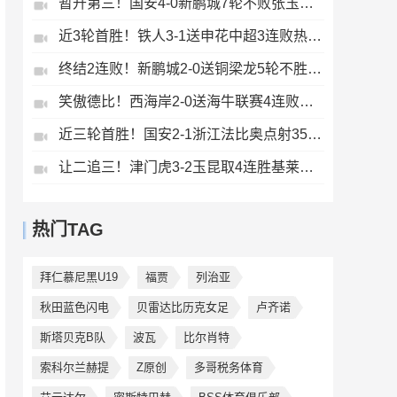
暂升第三！国安4-0新鹏城7轮不败张玉宁传射达万双响法比奥破门
近3轮首胜！铁人3-1送申花中超3连败热菲尼奥双响邦本宜裕传射
终结2连败！新鹏城2-0送铜梁龙5轮不胜37岁姜至鹏破门韦斯利建功
笑傲德比！西海岸2-0送海牛联赛4连败海牛仍垫底西海岸升至第二
近三轮首胜！国安2-1浙江法比奥点射35岁张稀哲制胜王钰栋送助攻
让二追三！津门虎3-2玉昆取4连胜基莱斯读秒绝杀萨尔瓦多破门
热门TAG
拜仁慕尼黑U19
福贾
列治亚
秋田蓝色闪电
贝雷达比历克女足
卢齐诺
斯塔贝克B队
波瓦
比尔肖特
索科尔兰赫提
Z原创
多哥税务体育