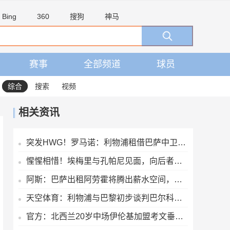
Bing
360
搜狗
神马
赛事
全部频道
球员
综合
搜索
视频
相关资讯
突发HWG！罗马诺：利物浦租借巴萨中卫阿劳霍达口头协议
惺惺相惜！埃梅里与孔帕尼见面，向后者赠送礼物
阿斯：巴萨出租阿劳霍将腾出薪水空间，有利于接下来引进罗德里
天空体育：利物浦与巴黎初步谈判巴尔科拉，但估值存在巨大差距
官方：北西兰20岁中场伊伦基加盟考文垂，据悉转会费3000万欧