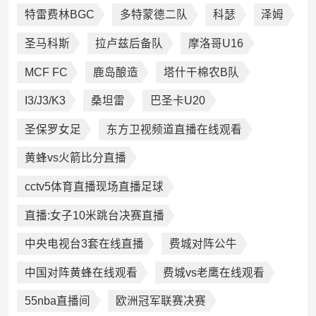
特雷费林BGC
多特蒙德二队
科瑟
泽姆
圣马科斯
拉卢兹后备队
摩洛哥U16
MCF FC
鹿岛酿造
塔什干棉农B队
I3/J3/K3
桑坦雷
巴圣卡U20
圣保罗女足
东方卫视频道直播在线观看
黄蜂vs火箭比分直播
cctv5体育直播现场直播足球
直播:女子10米跳台决赛直播
中央电视台3套在线直播
费城对阵公牛
中国对阵黄蜂在线观看
费城vs老鹰在线观看
55nba直播间
欧洲冠军联赛决赛