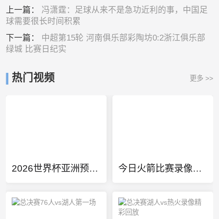
上一篇：
冯潇霆：足球从来不是急功近利的事，中国足
球需要很长时间积累
下一篇：
中超第15轮 河南俱乐部彩陶坊0:2浙江俱乐部
绿城 比赛日纪实
热门视频
更多 >>
2026世界杯亚洲预选赛国足赛程
今日火箭比赛录像回放