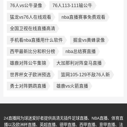
76人vs公牛录像
76人113-111输公牛
猛龙vs76人在线观看
nba直播赛事免费观看
全国卫视在线直播高清
手机看nba直播用什么软件
掘金vs黄蜂录像
西甲最新比分和积分榜
nba总结赛直播
雄鹿对阵公牛集锦
大加那利对阵皇马直播
世界杯女子欧洲预选
篮网105-129不敌76人新
勇士对阵鹦鹉直播
雄鹿vs火箭直播
24直播网为球迷爱好者提供高清无插件足球直播、NBA直播、体育直
播以及欧洲杯直播、英超直播、德甲直播、西甲直播、意甲直播、法