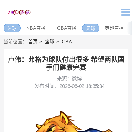
NBA直播
CBA直播
英超直播
篮球
足球
当前位置：
首页
篮球
CBA
卢伟：弗格为球队付出很多 希望两队国
手们健康完赛
来源：微博
发布时间：2026-06-02 18:35:34