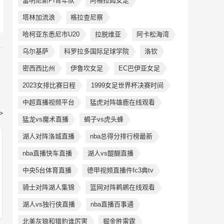
富明尼斯PI青年队
阿格拉姆女足
塔林加流浪
格拉查尼察
哈柯亚东悉尼市U20
拉脱维亚
阿卡松海湾
乌尔基萨
科罗拉多国际足球学院
洛钦
密西西比州
伊鲁坎女足
EC巴伊亚女足
2023女排比赛日程
1999女足世界杯决赛时间
中超直播视频平台
猛虎对阵雄鹿在线观看
>
猛龙vs魔术直播
蝎子vs虎头蜂
湖人对阵洛城直播
nba总得分排行榜最新
nba直播快车直播
湖人vs醍醐直播
中央5台体育直播
德甲视频直播件fc3典tv
骑士对阵湖人集锦
篮网对阵鹈鹕在线观看
湖人vs独行侠直播
nba直播百事通
北美灰狼和猎豹谁厉害
掘金胜雷霆