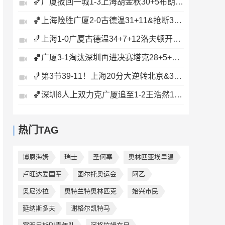
🏀广厦扳回一城1-3上海胡金秋30+5布朗27+8古德温28+6+8
🏀上海险胜广厦2-0古德温31+11&抢断3分压哨绝杀布朗空砍50分
🏀上海1-0广厦古德温34+7+12洛夫顿开场伤退孙铭徽0分&5失误
🏀广厦3-1淘汰深圳再进决赛塔克28+5+6胡金秋15+8贺希宁12分
🏀第3节39-11！上海20分大逆转北京&3-1闯入总决赛刘铮5记三分
🏀深圳6人上双力克广厦追至1-2王浩然13+5布朗32+5+5&6失误
热门TAG
博恩海姆
瑞士
圣何塞
奥林匹亚埃里温
卢旺达爱国军
图尔托奥运会
阿乙
奥尼沙拉
奥特兰特奥林匹克
始兴市民
延纳斯多夫
谢格尔凯特马