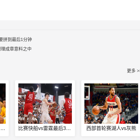
要拼到最后1分钟
顺理成章意料之中
更多 >
nba回放全场录像免费软件
比赛快船vs雷霆最后3分钟
西部首轮赛湖人vs灰熊