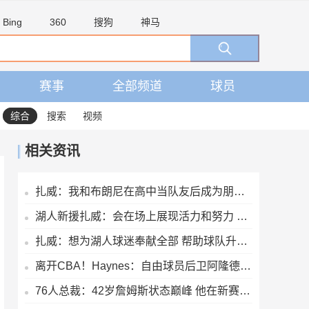
Bing
360
搜狗
神马
赛事
全部频道
球员
综合
搜索
视频
相关资讯
扎威：我和布朗尼在高中当队友后成为朋友 很兴奋能再次并肩作战
湖人新援扎威：会在场上展现活力和努力 防守对方最好的球员
扎威：想为湖人球迷奉献全部 帮助球队升起第18面冠军旗帜
离开CBA！Haynes：自由球员后卫阿隆德斯·威廉姆斯签约奇才
76人总裁：42岁詹姆斯状态巅峰 他在新赛季能打出MVP级别的表现