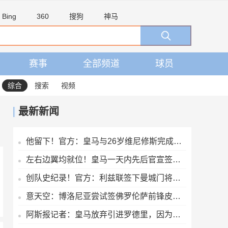
Bing
360
搜狗
神马
赛事
全部频道
球员
综合
搜索
视频
最新新闻
他留下！官方：皇马与26岁维尼修斯完成续约，新合同至2032年
左右边翼均就位！皇马一天内先后官宣签下迪奥曼德、续约维尼修斯
创队史纪录！官方：利兹联签下曼城门将特拉福德，总价4500万镑
意天空：博洛尼亚尝试签佛罗伦萨前锋皮科利 已准备永久转会报价
阿斯报记者：皇马放弃引进罗德里，因为球员本人已经明确拒绝加盟