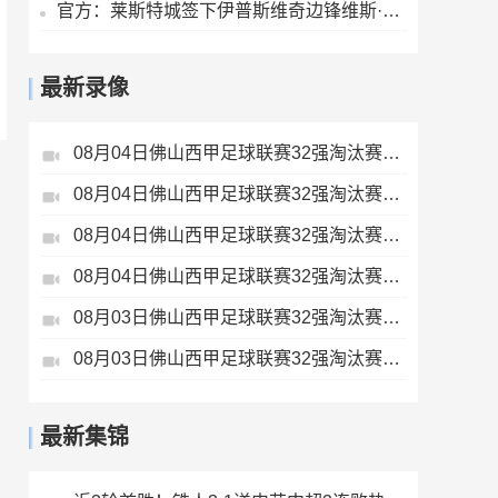
官方：莱斯特城签下伊普斯维奇边锋维斯·伯恩斯，签约3年
最新录像
08月04日佛山西甲足球联赛32强淘汰赛广东西南建设VS香港圣徒全场录像
08月04日佛山西甲足球联赛32强淘汰赛藝品高國際VS湛江狂狼·粵辉能源全场录像
08月04日佛山西甲足球联赛32强淘汰赛贪玩游戏VS美的薪火全场录像
08月04日佛山西甲足球联赛32强淘汰赛肇庆恒骏成VS三七互娱全场录像
08月03日佛山西甲足球联赛32强淘汰赛广东客家青年VS广州英华思力U17全场录像
08月03日佛山西甲足球联赛32强淘汰赛广州求信VS顺德新青年全场录像
最新集锦