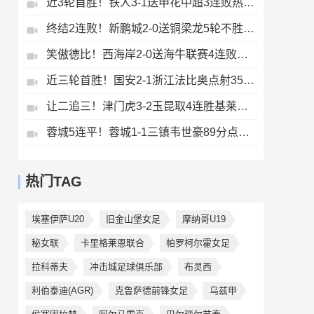
近3轮首胜！铁人3-1送申花中超3连败热菲尼奥双响邦本宜裕传射
终结2连败！新鹏城2-0送铜梁龙5轮不胜37岁姜至鹏破门韦斯利建功
笑傲德比！西海岸2-0送海牛联赛4连败海牛仍垫底西海岸升至第二
近三轮首胜！国安2-1浙江法比奥点射35岁张稀哲制胜王钰栋送助攻
让二追三！津门虎3-2玉昆取4连胜基莱斯读秒绝杀萨尔瓦多破门
蓉城5连平！蓉城1-1三镇韦世豪89分点射救主费利佩造点李昂破门
热门TAG
埃塞伊萨U20
旧金山堡女足
摩纳哥U19
秘女联
卡里格莱恩联合
帕罗柯尔霍女足
拉科蒂夫
冲击城足球俱乐部
布灵西
利伯泰迪(AGR)
克鲁萨德前锋女足
乌兹甲