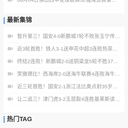
08月04日佛山西甲足球联赛32强淘汰赛肇庆恒骏成VS三七互娱全场录像
最新集锦
暂升第三！国安4-0新鹏城7轮不败张玉宁传射达万双响法比奥破门
近3轮首胜！铁人3-1送申花中超3连败热菲尼奥双响邦本宜裕传射
终结2连败！新鹏城2-0送铜梁龙5轮不胜37岁姜至鹏破门韦斯利建功
笑傲德比！西海岸2-0送海牛联赛4连败海牛仍垫底西海岸升至第二
近三轮首胜！国安2-1浙江法比奥点射35岁张稀哲制胜王钰栋送助攻
让二追三！津门虎3-2玉昆取4连胜基莱斯读秒绝杀萨尔瓦多破门
热门TAG