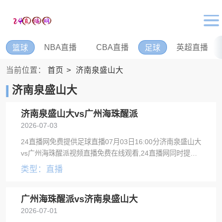
NBA直播
CBA直播
英超直播
篮球
足球
当前位置：
首页
济南泉盛山大
济南泉盛山大
济南泉盛山大vs广州海珠醒派
2026-07-03
24直播网免费提供足球直播07月03日16:00分济南泉盛山大
vs广州海珠醒派视频直播免费在线观看,24直播网同时提供
济南泉盛山大vs广州海珠醒派录像回放及视频集锦等。
类型：直播
广州海珠醒派vs济南泉盛山大
2026-07-01