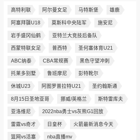
高特利联
阿尔曼女足
马特斯堡
雄鹿
阿塞拜疆U18
莫斯科中央陆军
施安尼
岩手盛冈仙鹤
亚特兰大竞技后备队
西蒙特联女足
普西特
圣何塞体育U21
ABC纳泰
CBA常规赛
黑色守望冲刺
托莱多别墅
鲁班摩尼
彭特靴尔
休城U23
阿图罗普拉特U21
圣约翰斯通
8月15日圣地亚哥
挪威/英格兰
斯特雷库夫
亚洛维尼
2022nba勇士vs灰熊G1回放
雷霆vs奇才
日皇杯
火箭最新消息今天
篮网vs活塞
nba直播mv