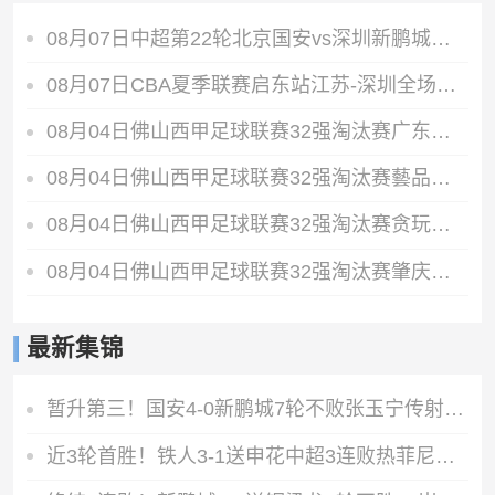
08月07日中超第22轮北京国安vs深圳新鹏城全场录像
08月07日CBA夏季联赛启东站江苏-深圳全场录像
08月04日佛山西甲足球联赛32强淘汰赛广东西南建设VS香港圣徒全场录像
08月04日佛山西甲足球联赛32强淘汰赛藝品高國際VS湛江狂狼·粵辉能源全场录像
08月04日佛山西甲足球联赛32强淘汰赛贪玩游戏VS美的薪火全场录像
08月04日佛山西甲足球联赛32强淘汰赛肇庆恒骏成VS三七互娱全场录像
最新集锦
暂升第三！国安4-0新鹏城7轮不败张玉宁传射达万双响法比奥破门
近3轮首胜！铁人3-1送申花中超3连败热菲尼奥双响邦本宜裕传射