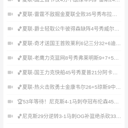
🏀夏联-雷霆不敌掘金夏联全败35号秀布拉齐尔32+6马拉14+7+6
🏀夏联-爵士轻取公牛彼得森缺阵4号秀威尔逊19+8+5帽罚球6中0
🏀夏联-奇才送国王首败莱利6记三分32+6迪班萨23+7雷诺20+12
🏀夏联-老鹰力克篮网8号秀弗莱明斯9+7+5科比·约翰逊17+7
🏀夏联-国王力克快船45号秀夏普21分阿卡夫19+7瓦格勒7中1
🏀夏联-热火击败勇士金康韦尔26+5琼斯9中1奥尔布里奇21+6
🏆53年等待！尼克斯4-1马刺夺冠布伦森45分唐斯6犯文班19+14
🏀尼克斯29分逆转3-1马刺OG补篮绝杀砍33分福克斯连续犯错