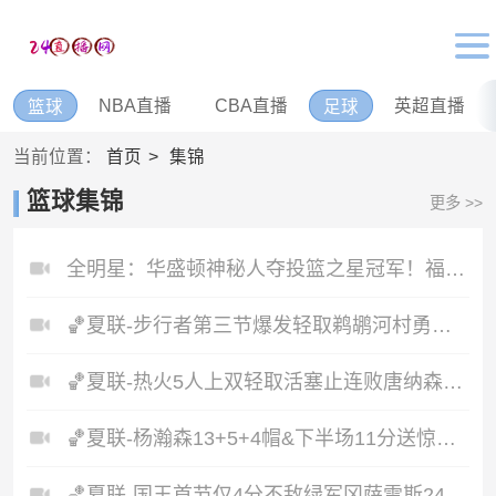
NBA直播
CBA直播
英超直播
篮球
足球
当前位置：
首页
集锦
篮球集锦
更多 >>
全明星：华盛顿神秘人夺投篮之星冠军！福德夺得三分大赛冠军！
🏀夏联-步行者第三节爆发轻取鹈鹕河村勇辉5+5+12斯劳森22分
🏀夏联-热火5人上双轻取活塞止连败唐纳森20+8+10奥科里27分
🏀夏联-杨瀚森13+5+4帽&下半场11分送惊艳妙传开拓者力克掘金
🏀夏联-国王首节仅4分不敌绿军冈萨雷斯24+10+5塞纳克10+12