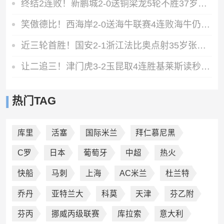
终结2连败！新鹏城2-0送铜梁龙5轮不胜37岁姜至鹏破门韦斯利建功
笑傲德比！西海岸2-0送海牛联赛4连败海牛仍垫底西海岸升至第二
近三轮首胜！国安2-1浙江法比奥点射35岁张稀哲制胜王钰栋送助攻
让二追三！津门虎3-2玉昆取4连胜基莱斯读秒绝杀萨尔瓦多破门
热门TAG
库里
活塞
国际米兰
拜仁慕尼黑
C罗
日本
葡萄牙
中超
热火
快船
马刺
上海
AC米兰
杜兰特
乔丹
亚特兰大
科莫
天津
芬乙附
芬丙
挪威丙级联赛
库拉索
意大利