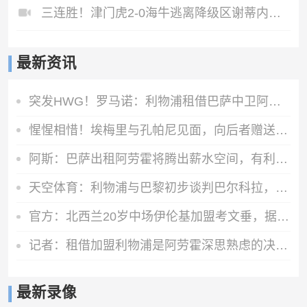
三连胜！津门虎2-0海牛逃离降级区谢蒂内、基莱斯破门
最新资讯
突发HWG！罗马诺：利物浦租借巴萨中卫阿劳霍达口头协议
惺惺相惜！埃梅里与孔帕尼见面，向后者赠送礼物
阿斯：巴萨出租阿劳霍将腾出薪水空间，有利于接下来引进罗德里
天空体育：利物浦与巴黎初步谈判巴尔科拉，但估值存在巨大差距
官方：北西兰20岁中场伊伦基加盟考文垂，据悉转会费3000万欧
记者：租借加盟利物浦是阿劳霍深思熟虑的决定，红军承担全部工资
最新录像