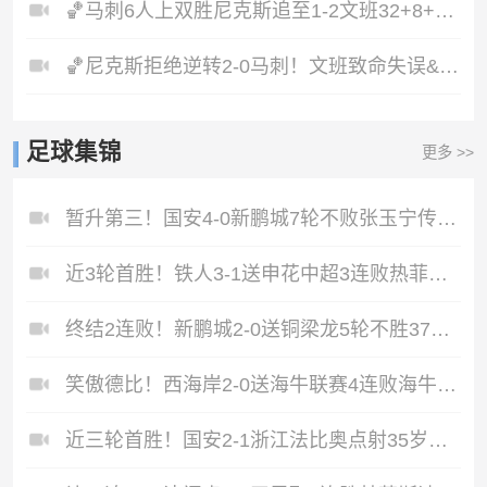
🏀马刺6人上双胜尼克斯追至1-2文班32+8+6大头32分&末节12分
🏀尼克斯拒绝逆转2-0马刺！文班致命失误&失绝杀唐斯21+13
足球集锦
更多 >>
暂升第三！国安4-0新鹏城7轮不败张玉宁传射达万双响法比奥破门
近3轮首胜！铁人3-1送申花中超3连败热菲尼奥双响邦本宜裕传射
终结2连败！新鹏城2-0送铜梁龙5轮不胜37岁姜至鹏破门韦斯利建功
笑傲德比！西海岸2-0送海牛联赛4连败海牛仍垫底西海岸升至第二
近三轮首胜！国安2-1浙江法比奥点射35岁张稀哲制胜王钰栋送助攻