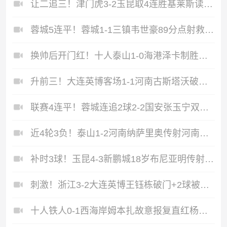
让二追三！津门虎3-2玉昆取4连胜基莱斯读秒绝杀萨尔瓦多破门
蓉城5连平！蓉城1-1三镇韦世豪89分点射救主费利佩造点李昂破门
换帅后开门红！十人泰山1-0海港泽卡制胜于金永扑点海港三球被吹
升前三！大连英博客场1-1河南古斯塔沃破门19岁杨铭锐替补扳平
联赛4连平！蓉城连追2球2-2国安张玉宁双响韦世豪助攻索罗金绝平
近4轮3负！泰山1-2河南纳萨里奥传射河南终结17年客场不胜泰山
补时3球！玉昆4-3新鹏城18岁布尼亚明传射侯永永乌龙卡约绝杀
刺激！浙江3-2大连英博王钰栋破门+2球被吹毛伟杰世界波难救主
十人铁人0-1西海岸姆本扎故意报复直红杨展彭制胜热菲尼奥失良机