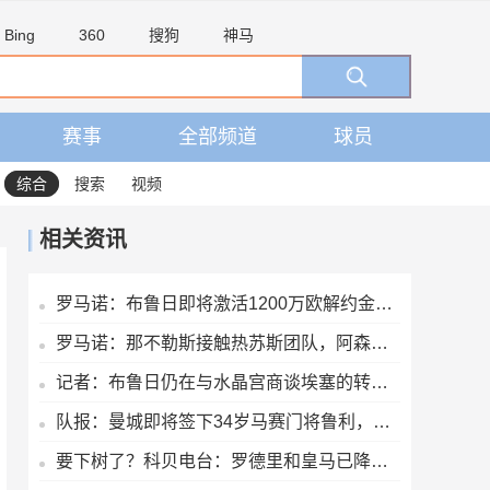
Bing
360
搜狗
神马
赛事
全部频道
球员
综合
搜索
视频
相关资讯
罗马诺：布鲁日即将激活1200万欧解约金，签下马略卡前锋比尔希利
罗马诺：那不勒斯接触热苏斯团队，阿森纳只接受永久转会
记者：布鲁日仍在与水晶宫商谈埃塞的转会交易
队报：曼城即将签下34岁马赛门将鲁利，转会费350万欧元
要下树了？科贝电台：罗德里和皇马已降温，巴萨和他达成个人协议