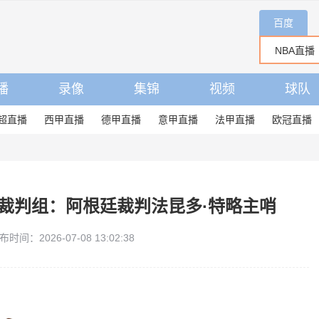
百度
播
录像
集锦
视频
球队
超直播
西甲直播
德甲直播
意甲直播
法甲直播
欧冠直播
哥裁判组：阿根廷裁判法昆多·特略主哨
布时间：2026-07-08 13:02:38