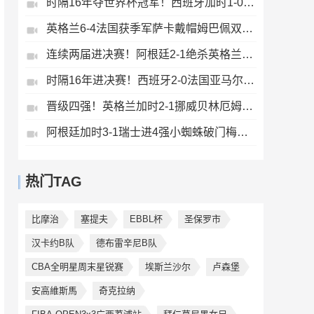
时隔16年夺世界杯冠军！西班牙加时1-0阿根廷费兰制胜恩佐染红
英格兰6-4法国获季军萨卡戴帽姆巴佩双响创纪录奥利塞2助+失良机
连续两届进决赛！阿根廷2-1绝杀英格兰劳塔罗恩佐破门梅西两助攻
时隔16年进决赛！西班牙2-0法国亚马尔造点奥亚萨瓦尔、波罗破门
晋级四强！英格兰加时2-1挪威贝林厄姆连场双响谢尔德鲁普破门
阿根廷加时3-1瑞士进4强小蜘蛛破门梅西助攻麦卡恩博洛假摔染红
热门TAG
比摩治
塞提夫
EBBL杯
圣保罗市
汉卡约B队
德布雷辛尼B队
CBA全明星周末星锐赛
埃斯兰沙尔
卢森堡
安高維斯馬
奇克拉纳