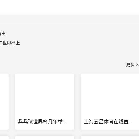
偏出
在世界杯上
更多 >
乒乓球世界杯几年举行一次
上海五星体育在线直播免费观看