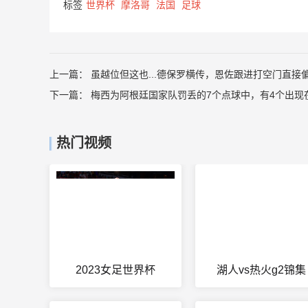
标签
世界杯
摩洛哥
法国
足球
上一篇：
虽越位但这也...德保罗横传，恩佐跟进打空门直接
下一篇：
梅西为阿根廷国家队罚丢的7个点球中，有4个出现
热门视频
2023女足世界杯
湖人vs热火g2锦集