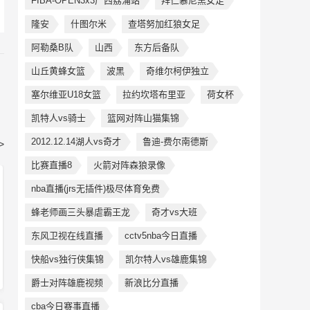
FIBA-OPEN3x3广西荔浦站
拜仁慕尼黑女足
隆安
什图尔米
查塔努加红狼女足
阿勒桑B队
山西
东方后备队
山丘黄蜂女篮
波黑
奇维尔柯伊独立
塞尔维亚U18女篮
拉约坎塔布里亚
荷女杯
凯特人vs骑士
篮网对阵山猫集锦
2012.12.14湖人vs奇才
鲁迪-费尔南德斯
>
比赛直播8
火箭对阵森狼录像
nba直播(jrs无插件)极尽体育免费
蜂老师画三头暴虐霸王龙
奇才vs大班
东风卫视在线直播
cctv5nba今日直播
快船vs独行侠集锦
凯尔特人vs雄鹿集锦
爵士对阵雄鹿视频
新浪比分直播
cba今日赛事直播