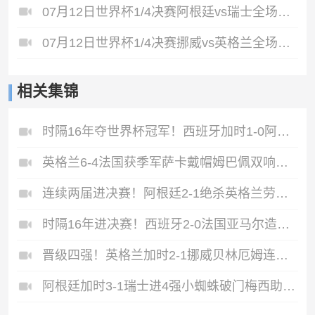
07月12日世界杯1/4决赛阿根廷vs瑞士全场录像
07月12日世界杯1/4决赛挪威vs英格兰全场录像
相关集锦
时隔16年夺世界杯冠军！西班牙加时1-0阿根廷费兰制胜恩佐染红
英格兰6-4法国获季军萨卡戴帽姆巴佩双响创纪录奥利塞2助+失良机
连续两届进决赛！阿根廷2-1绝杀英格兰劳塔罗恩佐破门梅西两助攻
时隔16年进决赛！西班牙2-0法国亚马尔造点奥亚萨瓦尔、波罗破门
晋级四强！英格兰加时2-1挪威贝林厄姆连场双响谢尔德鲁普破门
阿根廷加时3-1瑞士进4强小蜘蛛破门梅西助攻麦卡恩博洛假摔染红