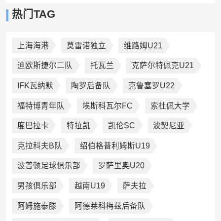
热门TAG
上海海港
莫雷诺独立
维路姆U21
迪欧斯捷尔二队
托瓦兰
克萨尔特佩克U21
IFK瓦纳默
陶罗后备队
克鲁塞罗U22
福特博青年队
埃斯科瓦尔FC
索杜佩大学
度巴拉卡
特拉凯
凯伦SC
波契尼亚
克拉科夫B队
绍伯格普利姆斯U19
波普顿足球俱乐部
罗萨里奥U20
男孩俱乐部
越南U19
萨夫拉
阿姆施泰滕
阿德莱科梅茲后备队