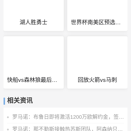
湖人胜勇士
世界杯南美区预选赛直播版权
快船vs森林狼最后一球
回放火箭vs马刺
相关资讯
罗马诺：布鲁日即将激活1200万欧解约金，签下马略卡前锋比尔希利
罗马诺：那不勒斯接触热苏斯团队，阿森纳只接受永久转会