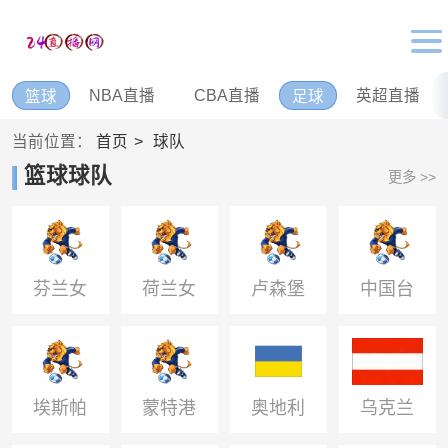
NBA直播
CBA直播
英超直播
篮球
足球
当前位置：
首页
球队
篮球球队
更多 >>
芬兰女
荷兰女
卢森堡
中国台
篮U16
篮U16
女篮
湾大学
U16
埃斯帕
蒙特港
奥地利
乌克兰