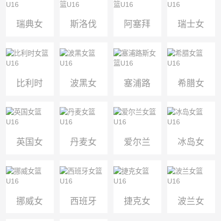
部
瑞典女
斯洛伐
阿塞拜
瑞士女
篮U16
克女篮
疆女篮
篮U16
U16
U16
比利时
波黑女
塞浦路
希腊女
女篮
篮U16
斯女篮
篮U16
U16
U16
英国女
丹麦女
爱尔兰
冰岛女
篮U16
篮U16
女篮
篮U16
U16
挪威女
西班牙
捷克女
波兰女