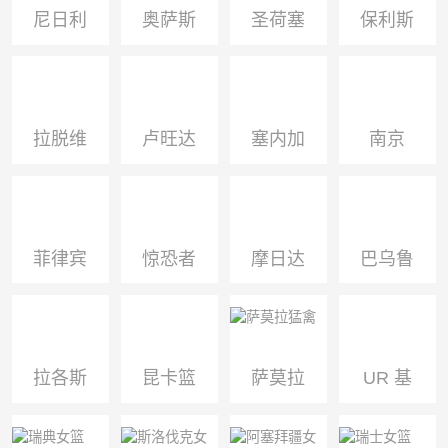
尼日利
奥萨斯
圣荷塞
保利斯
亚U18
科
塔诺
拉脱维
卢旺达
塞内加
南京
亚女篮
U18
尔U18
菲律宾
惊恐者
摩日达
巴乌鲁
大学
斯克鲁
济斯
拉各斯
昆卡篮
萨莫拉
UR 基
海盗
球俱乐
猛禽
加利