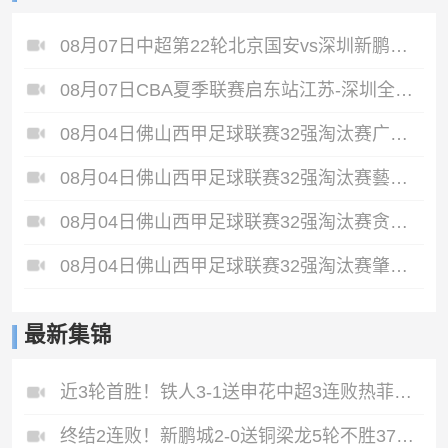
08月07日中超第22轮北京国安vs深圳新鹏城全场录像
08月07日CBA夏季联赛启东站江苏-深圳全场录像
08月04日佛山西甲足球联赛32强淘汰赛广东西南建设VS香港圣徒全场录像
08月04日佛山西甲足球联赛32强淘汰赛藝品高國際VS湛江狂狼·粵辉能源全场录像
08月04日佛山西甲足球联赛32强淘汰赛贪玩游戏VS美的薪火全场录像
08月04日佛山西甲足球联赛32强淘汰赛肇庆恒骏成VS三七互娱全场录像
最新集锦
近3轮首胜！铁人3-1送申花中超3连败热菲尼奥双响邦本宜裕传射
终结2连败！新鹏城2-0送铜梁龙5轮不胜37岁姜至鹏破门韦斯利建功