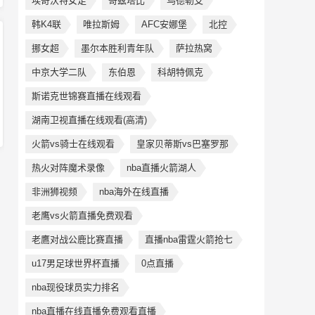
埃奇沃特女足
哥兹塔比
乌德勒支
韩K4联
唯拉斯姆
AFC安娜堡
北控
挪女超
墨尔本胜利青年队
萨拉热窝
中京大学二队
东伯恩
科胡特佩克
斯诺克世锦赛直播在线观看
湖南卫视直播在线观看(高清)
火箭vs骑士在线观看
皇家贝蒂斯vs巴塞罗那
热火对阵魔术录像
nba直播火箭湖人
非洲狮视频
nba海外在线直播
老鹰vs火箭直播免费观看
老鷹对战公鹿比赛直播
直播nba雷霆火箭抢七
u17男足球世界杯直播
0点直播
nba现役球员实力排名
nba直播在线直播免费观看直播