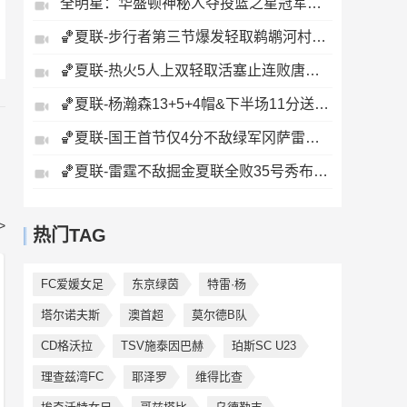
全明星：华盛顿神秘人夺投篮之星冠军！福德夺得三分大赛冠军！
🏀夏联-步行者第三节爆发轻取鹈鹕河村勇辉5+5+12斯劳森22分
🏀夏联-热火5人上双轻取活塞止连败唐纳森20+8+10奥科里27分
🏀夏联-杨瀚森13+5+4帽&下半场11分送惊艳妙传开拓者力克掘金
🏀夏联-国王首节仅4分不敌绿军冈萨雷斯24+10+5塞纳克10+12
🏀夏联-雷霆不敌掘金夏联全败35号秀布拉齐尔32+6马拉14+7+6
>
热门TAG
FC爱媛女足
东京绿茵
特雷·杨
塔尔诺夫斯
澳首超
莫尔德B队
CD格沃拉
TSV施泰因巴赫
珀斯SC U23
理查兹湾FC
耶泽罗
维得比查