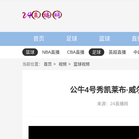
首页
足球
篮球
直
篮球
NBA直播
CBA直播
足球
英超直播
中
当前位置：
首页
视频
篮球视频
公牛4号秀凯莱布·威
来源：24直播网