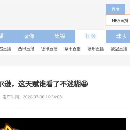
百度
播
录像
集锦
视频
球队
超直播
西甲直播
德甲直播
意甲直播
法甲直播
欧冠直播
尔逊，这天赋谁看了不迷糊🤩
发布时间：2026-07-08 16:54:08