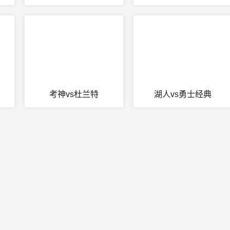
考神vs杜兰特
湖人vs勇士经典