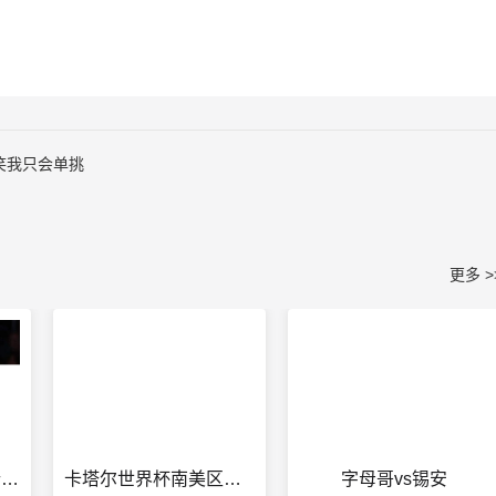
笑我只会单挑
更多 >
nba常规赛快船vs独行侠录像回放
卡塔尔世界杯南美区预选赛阿根廷对巴拉圭
字母哥vs锡安