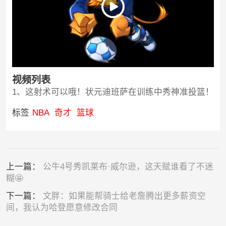
视频列表
1、这射术可以哦！状元迪班萨在训练中秀神准投篮！
标签
NBA
奇才
篮球
上一篇：
公牛4号秀凯莱布·威尔逊，这天赋谁看了不迷
糊🤩
下一篇：
文胖：如果能帮骑士给老詹腾出更多薪资空
间，我认为哈登愿意修改合同