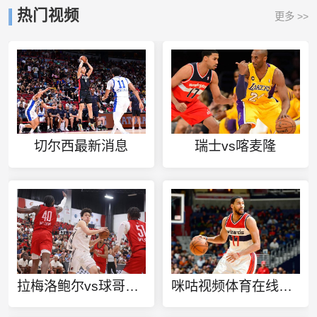
热门视频
更多 >>
切尔西最新消息
瑞士vs喀麦隆
拉梅洛鲍尔vs球哥鲍尔
咪咕视频体育在线直播