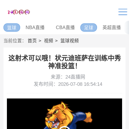
NBA直播
CBA直播
英超直播
篮球
足球
当前位置：
首页
视频
篮球视频
这射术可以哦！状元迪班萨在训练中秀
神准投篮！
来源：24直播网
发布时间：2026-07-08 16:54:14